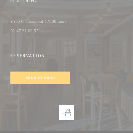
PLACERING
((åbner i et nyt vindue))
9 rue Châteauneuf 37000 tours
02 47 22 06 35
RESERVATION
BOOK ET BORD