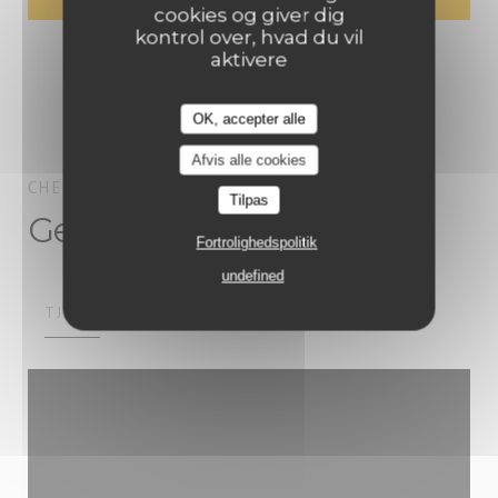
cookies og giver dig
kontrol over, hvad du vil
aktivere
OK, accepter alle
Afvis alle cookies
CHEZ PIA
TOURS
Tilpas
Generel information
Fortrolighedspolitik
undefined
TJENESTER