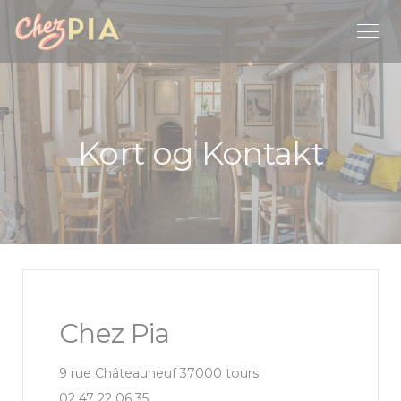
CCookie-styringspanel
Kort og Kontakt
Chez Pia
((åbner i et nyt vindue)
9 rue Châteauneuf 37000 tours
02 47 22 06 35