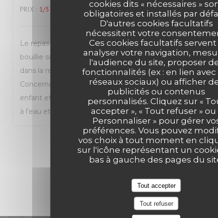
cookies dits « nécessaires » so
PRIX
:
1
/5
obligatoires et installés par défa
D'autres cookies facultatifs
nécessitent votre consentemen
Ces cookies facultatifs servent
Le repas est de mauvaise qualité. J’avais de la
analyser votre navigation, mesu
bouillie sur de la pâte à pizza. Du basilic annoncé
l'audience du site, proposer d
dans la recette, résultat une seule feuille présente.
fonctionnalités (ex : en lien avec
réseaux sociaux) ou afficher d
Concernant le prix, c’est très cher. 3 pizzas dont une
publicités ou contenus
enfant et une marguarita et 3 boissons dont 1 sirop
personnalisés. Cliquez sur « To
accepter », « Tout refuser » ou 
à l’eau et 1 diabolo : 52€. Ça fait mal.
Personnaliser » pour gérer vo
préférences. Vous pouvez modif
vos choix à tout moment en cliq
1
2
3
sur l'icône représentant un cooki
bas à gauche des pages du sit
Tout accepter
Tout refuser