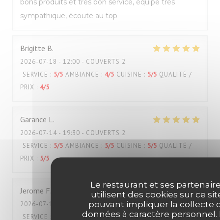
bons produits et très bon service, équipe très
sympathique, écoute au top
Brigitte
B
2026-07-18
- 12:00 - COUVERTS 2
SERVICE
:
5
/5
AMBIANCE
:
4
/5
CUISINE
:
5
/5
QUALITÉ /
PRIX
:
4
/5
Garance
L
2026-07-14
- 19:30 - COUVERTS 2
SERVICE
:
5
/5
AMBIANCE
:
5
/5
CUISINE
:
5
/5
QUALITÉ /
PRIX
:
5
/5
Le restaurant et ses partenair
Jerome
F
utilisent des cookies sur ce sit
pouvant impliquer la collecte 
2026-07-17
- 19:45 - COUVERTS 3
données à caractère personnel.
SERVICE
:
3
/5
AMBIANCE
:
2
/5
CUISINE
:
1
/5
QUALITÉ /