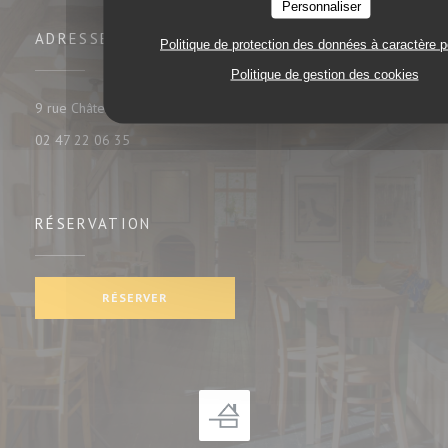
Personnaliser
ADRESSE
Politique de protection des données à caractère 
Politique de gestion des cookies
((ouvre une nouvelle fenêtre))
9 rue Châteauneuf 37000 tours
02 47 22 06 35
RÉSERVATION
RÉSERVER