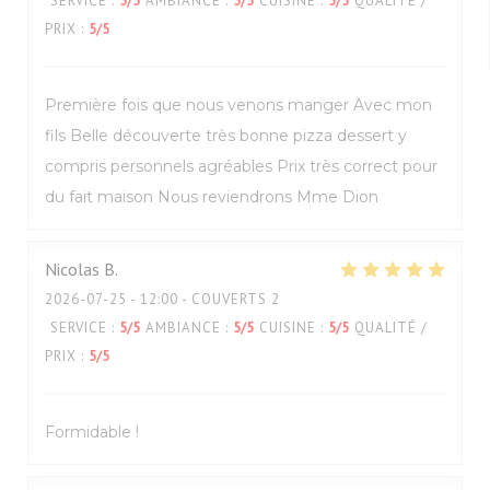
SERVICE
:
5
/5
AMBIANCE
:
5
/5
CUISINE
:
5
/5
QUALITÉ /
PRIX
:
5
/5
Première fois que nous venons manger Avec mon
fils Belle découverte très bonne pizza dessert y
compris personnels agréables Prix très correct pour
du fait maison Nous reviendrons Mme Dion
Nicolas
B
2026-07-25
- 12:00 - COUVERTS 2
SERVICE
:
5
/5
AMBIANCE
:
5
/5
CUISINE
:
5
/5
QUALITÉ /
PRIX
:
5
/5
Formidable !