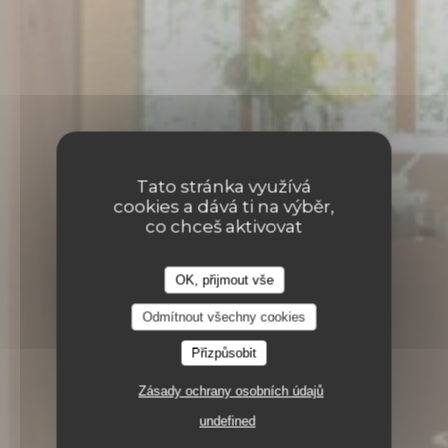
Tato stránka využívá
cookies a dává ti na výběr,
co chceš aktivovat
OK, přijmout vše
Odmítnout všechny cookies
Přizpůsobit
9 RUE CHÂTEAUNEUF 37000 TOURS
Zásady ochrany osobních údajů
undefined