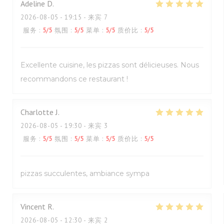
Adeline
D
2026-08-05
- 19:15 - 来宾 7
服务
:
5
/5
氛围
:
5
/5
菜单
:
5
/5
质价比
:
5
/5
Excellente cuisine, les pizzas sont délicieuses. Nous
recommandons ce restaurant !
Charlotte
J
2026-08-05
- 19:30 - 来宾 3
服务
:
5
/5
氛围
:
5
/5
菜单
:
5
/5
质价比
:
5
/5
pizzas succulentes, ambiance sympa
Vincent
R
2026-08-05
- 12:30 - 来宾 2