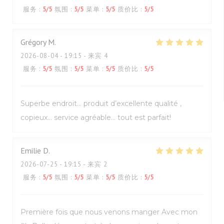
服务
:
5
/5
氛围
:
5
/5
菜单
:
5
/5
质价比
:
5
/5
Grégory
M
2026-08-04
- 19:15 - 来宾 4
服务
:
5
/5
氛围
:
5
/5
菜单
:
5
/5
质价比
:
5
/5
Superbe endroit… produit d’excellente qualité ,
copieux… service agréable… tout est parfait!
Emilie
D
2026-07-25
- 19:15 - 来宾 2
服务
:
5
/5
氛围
:
5
/5
菜单
:
5
/5
质价比
:
5
/5
Première fois que nous venons manger Avec mon