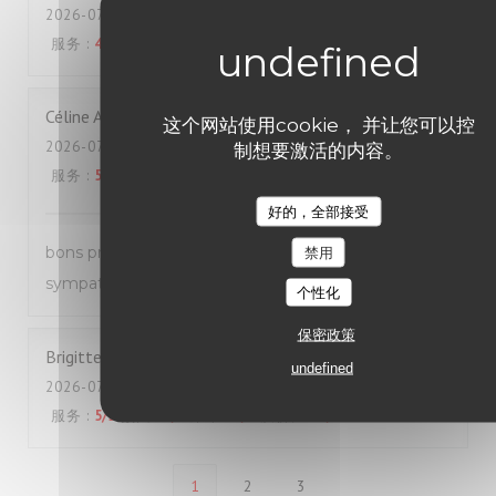
2026-07-23
- 19:45 - 来宾 4
服务
:
4
/5
氛围
:
4
/5
菜单
:
4
/5
质价比
:
3
/5
Céline
A
这个网站使用cookie， 并让您可以控
2026-07-22
- 12:30 - 来宾 2
制想要激活的内容。
服务
:
5
/5
氛围
:
5
/5
菜单
:
5
/5
质价比
:
4
/5
好的，全部接受
bons produits et très bon service, équipe très
禁用
sympathique, écoute au top
个性化
保密政策
Brigitte
B
undefined
2026-07-18
- 12:00 - 来宾 2
服务
:
5
/5
氛围
:
4
/5
菜单
:
5
/5
质价比
:
4
/5
1
2
3