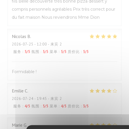
fils Belle découverte très bonne pizza dessert y
compris personnels agréables Prix très correct pour
du fait maison Nous reviendrons Mme Dion
Nicolas
B
2026-07-25
- 12:00 - 来宾 2
服务
:
5
/5
氛围
:
5
/5
菜单
:
5
/5
质价比
:
5
/5
Formidable !
Emilie
C
2026-07-24
- 19:45 - 来宾 2
服务
:
4
/5
氛围
:
5
/5
菜单
:
4
/5
质价比
:
3
/5
Marie
G