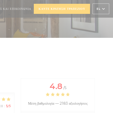
))
Ι ΣΕ ΝΈΟ ΠΑΡΆΘΥΡΟ))
EL
Σ ΚΑΙ ΕΠΙΚΟΙΝΩΝΊΑ
ΚΆΝΤΕ ΚΡΆΤΗΣΗ ΤΡΑΠΕΖΙΟΎ
4.8
/5
Μέση βαθμολογία —
2183 αξιολογήσεις
ΜΉ
:
5
/5