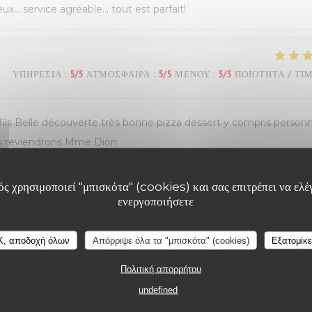
eux… service agréable… tout est parfait!
ΥΠΗΡΕΣΊΑ
:
5
/5
ΑΤΜΌΣΦΑΙΡΑ
:
5
/5
ΜΕΝΟΎ
:
5
/5
ΠΟΙΌΤΗΤΑ / ΤΙ
s Belle découverte très bonne pizza dessert y compris personn
ous reviendrons Mme Dion
ς χρησιμοποιεί "μπισκότα" (cookies) και σας επιτρέπει να ελέγ
ενεργοποιήσετε
ΥΠΗΡΕΣΊΑ
:
5
/5
ΑΤΜΌΣΦΑΙΡΑ
:
5
/5
ΜΕΝΟΎ
:
5
/5
ΠΟΙΌΤΗΤΑ / ΤΙ
K, αποδοχή όλων
Απόρριψε όλα τα "μπισκότα" (cookies)
Εξατομίκ
Πολιτική απορρήτου
undefined