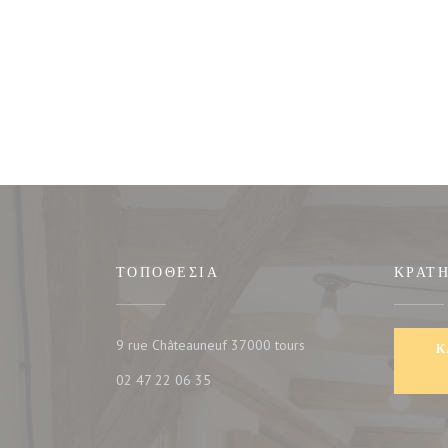
ΤΟΠΟΘΕΣΊΑ
ΚΡΆΤ
((ανοίγει σε νέο παράθυρ
9 rue Châteauneuf 37000 tours
Κ
02 47 22 06 35