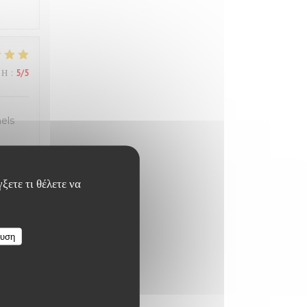
ΜΉ
:
5
/5
els
ξετε τι θέλετε να
ΜΉ
:
5
/5
ευση