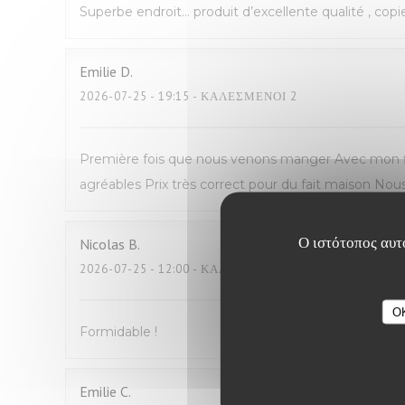
Superbe endroit… produit d’excellente qualité , copi
Emilie
D
2026-07-25
- 19:15 - ΚΑΛΕΣΜΈΝΟΙ 2
Première fois que nous venons manger Avec mon fil
agréables Prix très correct pour du fait maison N
Ο ιστότοπος αυτό
Nicolas
B
2026-07-25
- 12:00 - ΚΑΛΕΣΜΈΝΟΙ 2
O
Formidable !
Emilie
C