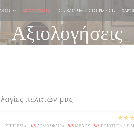
((ΑΝΟΊΓΕΙ ΣΕ ΝΈΟ ΠΑΡΆΘΥΡΟ
((ΑΝΟΊΓΕ
ΑΦΊΕΣ
ΑΞΙΟΛΟΓΉΣΕΙΣ
MENU CASA PIA
CHEZ PIA MENU
ΧΆΡΤΗ
Αξιολογήσεις
λογίες πελατών μας
ΥΠΗΡΕΣΊΑ
:
5
/5
ΑΤΜΌΣΦΑΙΡΑ
:
5
/5
ΜΕΝΟΎ
:
5
/5
ΠΟΙΌΤΗΤΑ / ΤΙ