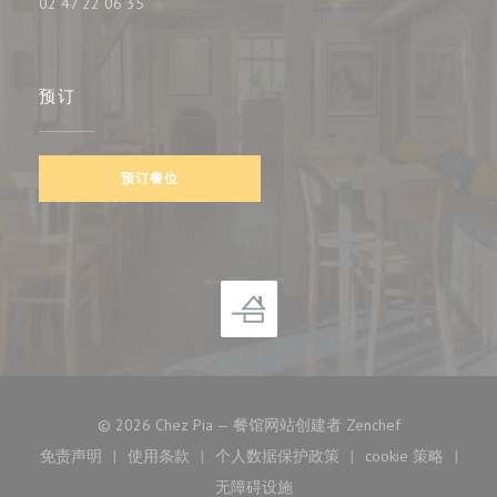
02 47 22 06 35
预订
预订餐位
((在新窗口中打
© 2026 Chez Pia — 餐馆网站创建者
Zenchef
免责声明
使用条款
个人数据保护政策
cookie 策略
((在新窗口中打开))
((在新窗口中打开))
((在新窗口中打开))
((在新窗口中
无障碍设施