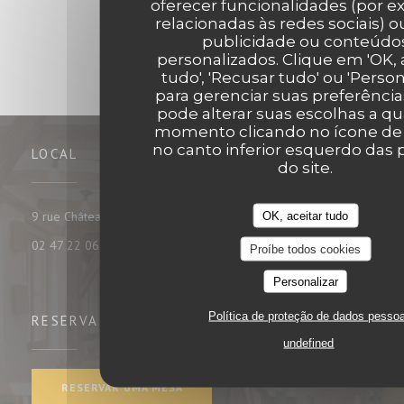
oferecer funcionalidades (por e
relacionadas às redes sociais) ou
publicidade ou conteúdo
personalizados. Clique em 'OK, 
tudo', 'Recusar tudo' ou 'Person
para gerenciar suas preferência
pode alterar suas escolhas a q
momento clicando no ícone de
no canto inferior esquerdo das 
LOCAL
do site.
((abre numa nova janela))
9 rue Châteauneuf 37000 tours
OK, aceitar tudo
02 47 22 06 35
Proíbe todos cookies
Personalizar
Política de proteção de dados pesso
RESERVA
undefined
RESERVAR UMA MESA