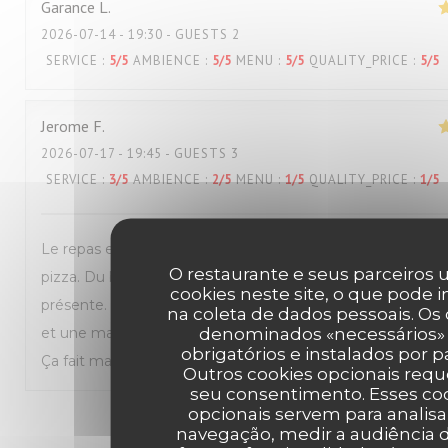
Garance
L
2026-07-14
- 19:30 - GUESTS 2
SERVICE
:
5
/5
AMBIENCE
:
5
/5
MENU
:
5
/5
QUALITY_PRICE
:
5
/5
Jerome
F
2026-07-17
- 19:45 - GUESTS 3
SERVICE
:
3
/5
AMBIENCE
:
2
/5
MENU
:
1
/5
QUALITY_PRICE
:
1
/5
Le repas est de mauvaise qualité. J’avais de la bouillie sur 
O restaurante e seus parceiros u
pizza. Du basilic annoncé dans la recette, résultat une seule
cookies neste site, o que pode i
présente. Concernant le prix, c’est très cher. 3 pizzas don
na coleta de dados pessoais. Os
denominados «necessários»
et une marguarita et 3 boissons dont 1 sirop à l’eau et 1 dia
obrigatórios e instalados por p
Ça fait mal.
Outros cookies opcionais req
seu consentimento. Esses co
opcionais servem para analisa
1
2
3
navegação, medir a audiência d