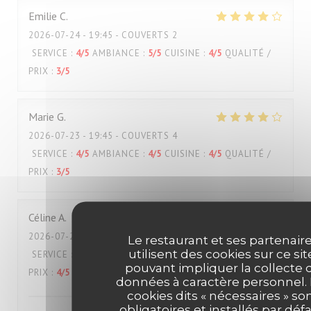
Emilie
C
2026-07-24
- 19:45 - COUVERTS 2
SERVICE
:
4
/5
AMBIANCE
:
5
/5
CUISINE
:
4
/5
QUALITÉ /
PRIX
:
3
/5
Marie
G
2026-07-23
- 19:45 - COUVERTS 4
SERVICE
:
4
/5
AMBIANCE
:
4
/5
CUISINE
:
4
/5
QUALITÉ /
PRIX
:
3
/5
Céline
A
2026-07-22
- 12:30 - COUVERTS 2
Le restaurant et ses partenair
utilisent des cookies sur ce sit
SERVICE
:
5
/5
AMBIANCE
:
5
/5
CUISINE
:
5
/5
QUALITÉ /
pouvant impliquer la collecte 
PRIX
:
4
/5
données à caractère personnel.
cookies dits « nécessaires » so
obligatoires et installés par défa