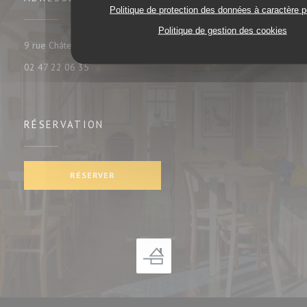
Politique de protection des données à caractère 
Politique de gestion des cookies
((ouvre une nouvelle fenêtre))
9 rue Châteauneuf 37000 tours
02 47 22 06 35
RÉSERVATION
RÉSERVER