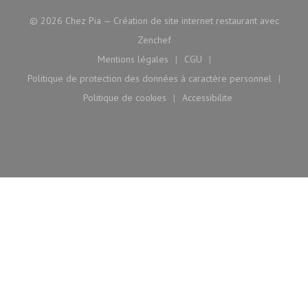
© 2026 Chez Pia — Création de site internet restaurant avec
((ouvre une nouvelle fenêtre))
Zenchef
Mentions légales
CGU
((ouvre une nouvelle fenêtre))
((ouvre une nouvelle fenê
Politique de protection des données à caractère personnel
((ouvre une nouvelle fenêtre))
Politique de cookies
Accessibilite
((ouvre une nouvelle fenêtre))
((ouvre une nouvelle fen