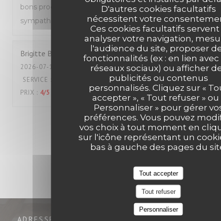
bons produits et très bon service, équipe très
D'autres cookies facultatifs
nécessitent votre consentemen
sympathique, écoute au top
Ces cookies facultatifs servent
analyser votre navigation, mesu
l'audience du site, proposer d
Brigitte
B
fonctionnalités (ex : en lien avec
2026-07-18
- 12:00 - COUVERTS 2
réseaux sociaux) ou afficher d
publicités ou contenus
SERVICE
:
5
/5
AMBIANCE
:
4
/5
CUISINE
:
5
/5
QUALITÉ /
personnalisés. Cliquez sur « To
PRIX
:
4
/5
accepter », « Tout refuser » ou 
Personnaliser » pour gérer vo
préférences. Vous pouvez modif
1
2
3
vos choix à tout moment en cliq
sur l'icône représentant un cooki
bas à gauche des pages du sit
Tout accepter
Tout refuser
Personnaliser
ADRESSE