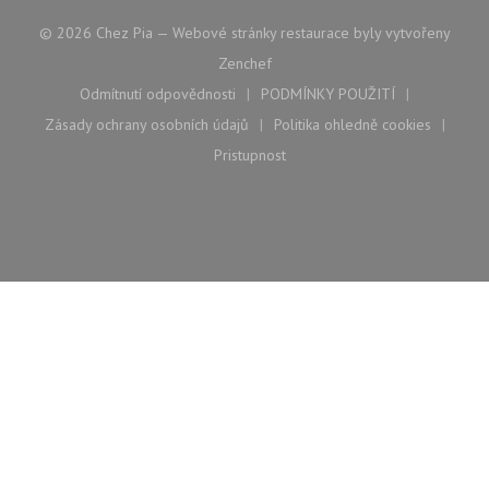
© 2026 Chez Pia — Webové stránky restaurace byly vytvořeny
((otevře se v novém okně))
Zenchef
Odmítnutí odpovědnosti
PODMÍNKY POUŽITÍ
((otevře se v novém okně))
((otevře se v novém ok
Zásady ochrany osobních údajů
Politika ohledně cookies
((otevře se v novém okně))
((otevře se v nové
Pristupnost
((otevře se v novém okně))