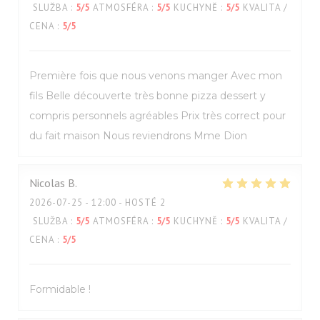
SLUŽBA
:
5
/5
ATMOSFÉRA
:
5
/5
KUCHYNĚ
:
5
/5
KVALITA /
CENA
:
5
/5
Première fois que nous venons manger Avec mon
fils Belle découverte très bonne pizza dessert y
compris personnels agréables Prix très correct pour
du fait maison Nous reviendrons Mme Dion
Nicolas
B
2026-07-25
- 12:00 - HOSTÉ 2
SLUŽBA
:
5
/5
ATMOSFÉRA
:
5
/5
KUCHYNĚ
:
5
/5
KVALITA /
CENA
:
5
/5
Formidable !