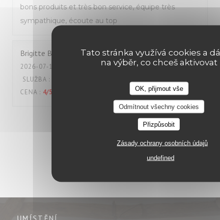
bons produits et très bon service, équipe très
sympathique, écoute au top
Tato stránka využívá cookies a dá
Brigitte
B
na výběr, co chceš aktivovat
2026-07-18
- 12:00 - HOSTÉ 2
SLUŽBA
:
5
/5
ATMOSFÉRA
:
4
/5
KUCHYNĚ
:
5
/5
KVALITA /
OK, přijmout vše
CENA
:
4
/5
Odmítnout všechny cookies
1
2
3
Přizpůsobit
Zásady ochrany osobních údajů
undefined
UMÍSTĚNÍ