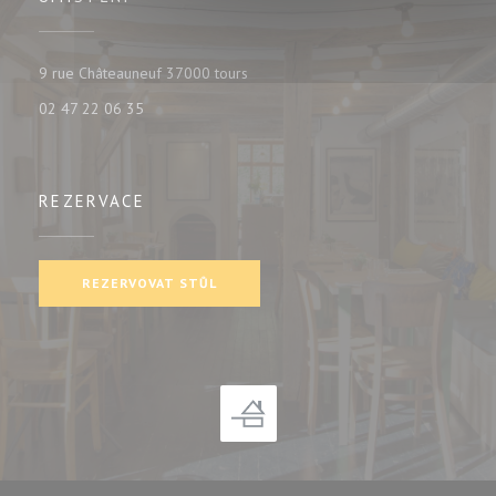
((otevře se v novém okně))
9 rue Châteauneuf 37000 tours
02 47 22 06 35
REZERVACE
REZERVOVAT STŮL