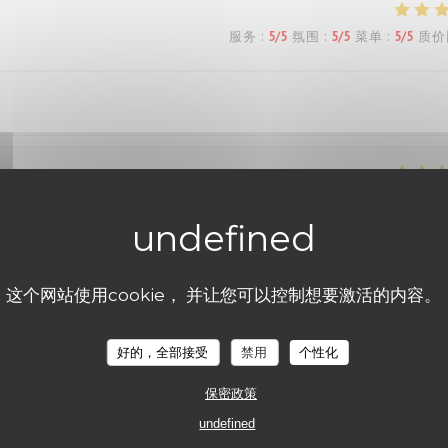
服务
:
5
/5
氛围
:
5
/5
菜单
:
5
/5
质价
服务
:
5
/5
氛围
:
5
/5
菜单
:
5
/5
质价
服务
:
5
/5
氛围
:
5
/5
菜单
:
5
/5
质价
这个网站使用cookie， 并让您可以控制想要激活的内容。
好的，全部接受
禁用
个性化
eux… service agréable… tout est parfait!
保密政策
undefined