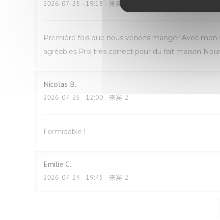
2026-07-25
- 19:15 - 来宾 2
Première fois que nous venons manger Avec mon fil
agréables Prix très correct pour du fait maison N
Nicolas
B
2026-07-25
- 12:00 - 来宾 2
Formidable !
Emilie
C
2026-07-24
- 19:45 - 来宾 2