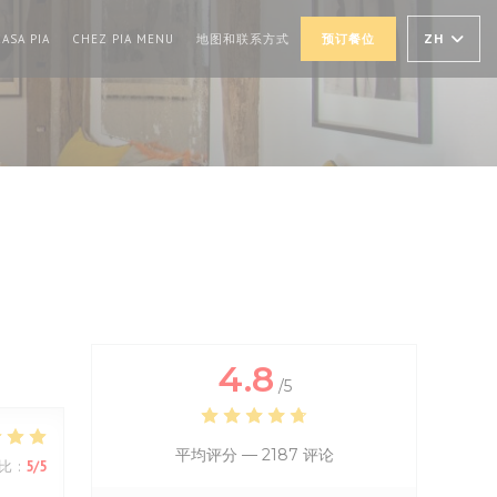
((在新窗口中打开))
((在新窗口中打开))
ZH
ASA PIA
CHEZ PIA MENU
地图和联系方式
预订餐位
4.8
/5
平均评分 —
2187 评论
比
:
5
/5