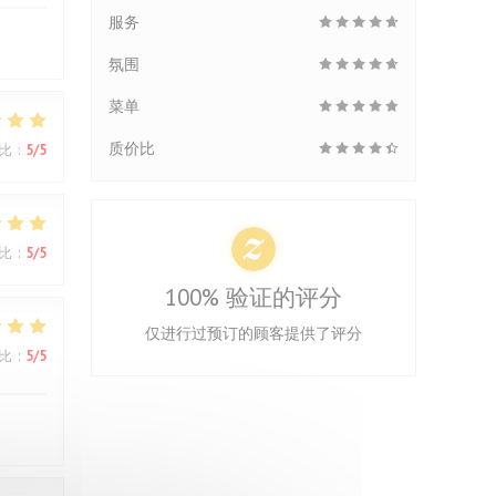
服务
氛围
菜单
质价比
比
:
5
/5
比
:
5
/5
100% 验证的评分
仅进行过预订的顾客提供了评分
比
:
5
/5