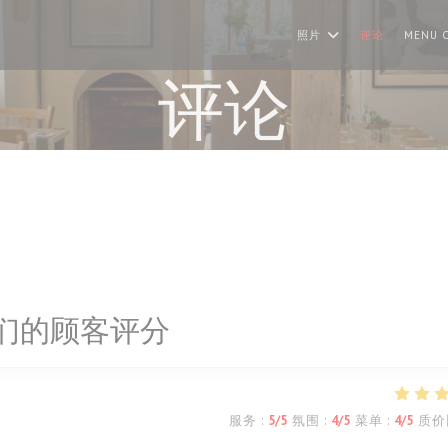
照片
评论
MENU C
评论
们的顾客评分
服务
:
5
/5
氛围
:
4
/5
菜单
:
4
/5
质价