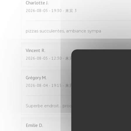
Charlotte
J
2026-08-05
- 19:30 - 来宾 3
pizzas succulentes, ambiance sympa
Vincent
R
2026-08-05
- 12:30 - 来宾 2
Grégory
M
2026-08-04
- 19:15 - 来宾 4
Superbe endroit… produit d’excellente qualité , copi
Emilie
D