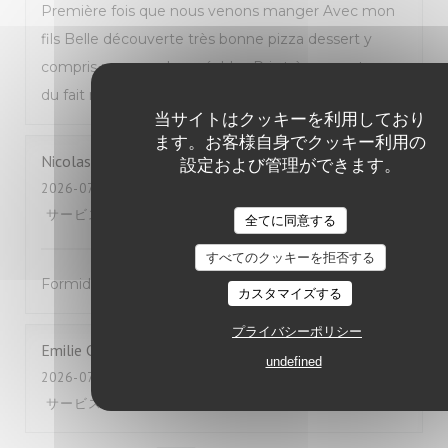
Première fois que nous venons manger Avec mon
fils Belle découverte très bonne pizza dessert y
compris personnels agréables Prix très correct pour
du fait maison Nous reviendrons Mme Dion
当サイトはクッキーを利用しており
ます。お客様自身でクッキー利用の
Nicolas
B
設定および管理ができます。
2026-07-25
- 12:00 - ゲスト 2
サービス
:
5
/5
雰囲気
:
5
/5
メニュー
:
5
/5
品質-価格
:
5
/5
全てに同意する
すべてのクッキーを拒否する
Formidable !
カスタマイズする
プライバシーポリシー
Emilie
C
undefined
2026-07-24
- 19:45 - ゲスト 2
サービス
:
4
/5
雰囲気
:
5
/5
メニュー
:
4
/5
品質-価格
:
3
/5