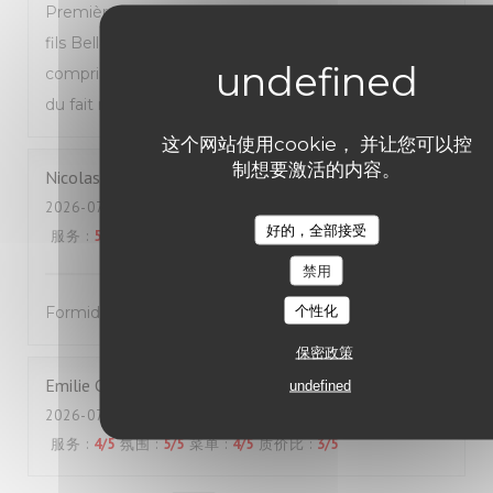
Première fois que nous venons manger Avec mon
fils Belle découverte très bonne pizza dessert y
compris personnels agréables Prix très correct pour
du fait maison Nous reviendrons Mme Dion
这个网站使用cookie， 并让您可以控
制想要激活的内容。
Nicolas
B
2026-07-25
- 12:00 - 来宾 2
好的，全部接受
服务
:
5
/5
氛围
:
5
/5
菜单
:
5
/5
质价比
:
5
/5
禁用
个性化
Formidable !
保密政策
Emilie
C
undefined
2026-07-24
- 19:45 - 来宾 2
服务
:
4
/5
氛围
:
5
/5
菜单
:
4
/5
质价比
:
3
/5