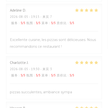
Adeline
D
2026-08-05
- 19:15 - 来宾 7
服务
:
5
/5
氛围
:
5
/5
菜单
:
5
/5
质价比
:
5
/5
Excellente cuisine, les pizzas sont délicieuses. Nous
recommandons ce restaurant !
Charlotte
J
2026-08-05
- 19:30 - 来宾 3
服务
:
5
/5
氛围
:
5
/5
菜单
:
5
/5
质价比
:
5
/5
pizzas succulentes, ambiance sympa