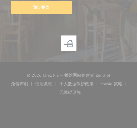
预订餐位
((在新窗口中打
© 2026 Chez Pia — 餐馆网站创建者
Zenchef
免责声明
使用条款
个人数据保护政策
cookie 策略
((在新窗口中打开))
((在新窗口中打开))
((在新窗口中打开))
((在新窗口中
无障碍设施
((在新窗口中打开))