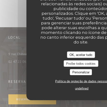
relacionadas às redes sociais) ou
publicidade ou conteúdo
personalizados. Clique em 'OK, 
tudo', 'Recusar tudo' ou 'Person
para gerenciar suas preferência
pode alterar suas escolhas a q
momento clicando no ícone de
no canto inferior esquerdo das 
LOCAL
do site.
((abre numa nova janela))
9 rue Châteauneuf 37000 tours
OK, aceitar tudo
02 47 22 06 35
Proíbe todos cookies
Personalizar
Política de proteção de dados pesso
RESERVA
undefined
RESERVAR UMA MESA