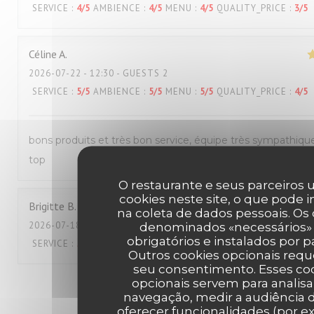
SERVICE
:
4
/5
AMBIENCE
:
4
/5
MENU
:
4
/5
QUALITY_PRICE
:
3
/5
Céline
A
2026-07-22
- 12:30 - GUESTS 2
SERVICE
:
5
/5
AMBIENCE
:
5
/5
MENU
:
5
/5
QUALITY_PRICE
:
4
/5
bons produits et très bon service, équipe très sympathiqu
top
O restaurante e seus parceiros u
cookies neste site, o que pode i
Brigitte
B
na coleta de dados pessoais. Os
2026-07-18
- 12:00 - GUESTS 2
denominados «necessários»
obrigatórios e instalados por p
SERVICE
:
5
/5
AMBIENCE
:
4
/5
MENU
:
5
/5
QUALITY_PRICE
:
4
/5
Outros cookies opcionais req
seu consentimento. Esses co
opcionais servem para analisa
1
2
3
navegação, medir a audiência d
oferecer funcionalidades (por e