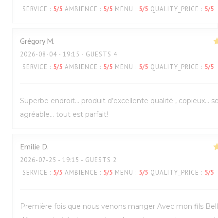
SERVICE
:
5
/5
AMBIENCE
:
5
/5
MENU
:
5
/5
QUALITY_PRICE
:
5
/5
Grégory
M
2026-08-04
- 19:15 - GUESTS 4
SERVICE
:
5
/5
AMBIENCE
:
5
/5
MENU
:
5
/5
QUALITY_PRICE
:
5
/5
Superbe endroit… produit d’excellente qualité , copieux… s
agréable… tout est parfait!
Emilie
D
2026-07-25
- 19:15 - GUESTS 2
SERVICE
:
5
/5
AMBIENCE
:
5
/5
MENU
:
5
/5
QUALITY_PRICE
:
5
/5
Première fois que nous venons manger Avec mon fils Bel