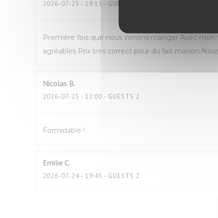
2026-07-25
- 19:15 - GUESTS 2
Première fois que nous venons manger Avec mon fil
agréables Prix très correct pour du fait maison N
Nicolas
B
2026-07-25
- 12:00 - GUESTS 2
Formidable !
Emilie
C
2026-07-24
- 19:45 - GUESTS 2