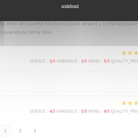
SERVICE
:
5
/5
AMBIENCE
:
5
/5
MENU
:
5
/5
QUALITY_PRI
undefined
s Belle découverte très bonne pizza dessert y compris personn
ous reviendrons Mme Dion
SERVICE
:
5
/5
AMBIENCE
:
5
/5
MENU
:
5
/5
QUALITY_PRI
SERVICE
:
4
/5
AMBIENCE
:
5
/5
MENU
:
4
/5
QUALITY_PRI
1
2
3