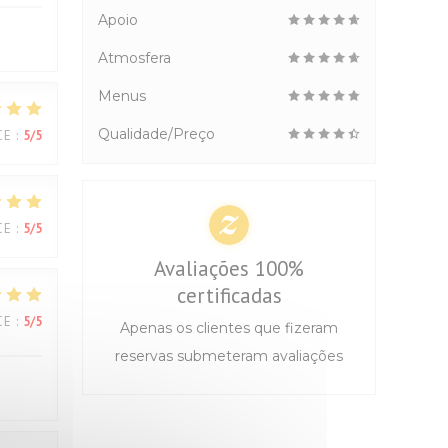
Apoio
Atmosfera
Menus
Qualidade/Preço
CE
:
5
/5
CE
:
5
/5
Avaliações 100%
certificadas
CE
:
5
/5
Apenas os clientes que fizeram
reservas submeteram avaliações