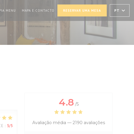
MA NOVA JANELA))
((ABRE NUMA NOVA JANELA))
PT
PIA MENU
MAPA E CONTACTO
RESERVAR UMA MESA
4.8
/5
Avaliação média —
2190 avaliações
CE
:
5
/5