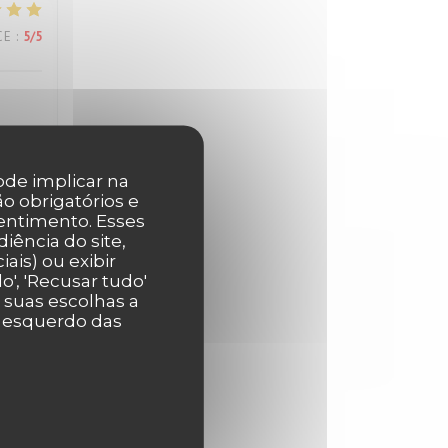
CE
:
5
/5
pode implicar na
o obrigatórios e
CE
:
5
/5
entimento. Esses
iência do site,
ais) ou exibir
', 'Recusar tudo'
CE
:
5
/5
r suas escolhas a
r esquerdo das