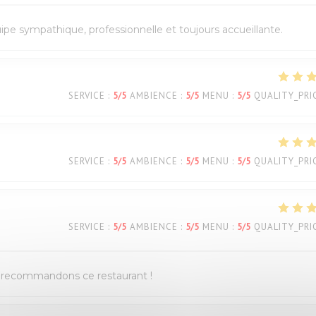
quipe sympathique, professionnelle et toujours accueillante.
SERVICE
:
5
/5
AMBIENCE
:
5
/5
MENU
:
5
/5
QUALITY_PRI
SERVICE
:
5
/5
AMBIENCE
:
5
/5
MENU
:
5
/5
QUALITY_PRI
SERVICE
:
5
/5
AMBIENCE
:
5
/5
MENU
:
5
/5
QUALITY_PRI
us recommandons ce restaurant !