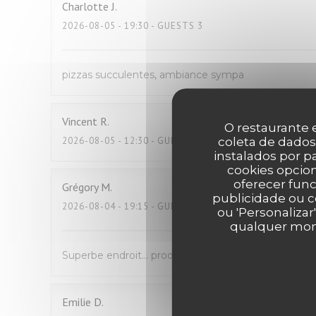
Charlotte
J
2026-08-05
- 19:30 - GUESTS 3
pizzas succulentes, ambiance sympa
Vincent
R
O restaurante e
coleta de dados
2026-08-05
- 12:30 - GUESTS 2
instalados por 
cookies opcion
oferecer func
Grégory
M
publicidade ou c
2026-08-04
- 19:15 - GUESTS 4
ou 'Personalizar
qualquer mome
Superbe endroit… produit d’excellente qualité , copi
Emilie
D