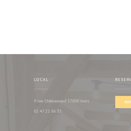
LOCAL
RESER
((abre numa nova janela
9 rue Châteauneuf 37000 tours
RE
02 47 22 06 35