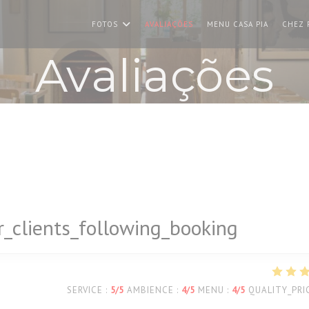
((ABRE NU
FOTOS
AVALIAÇÕES
MENU CASA PIA
CHEZ 
Avaliações
_clients_following_booking
SERVICE
:
5
/5
AMBIENCE
:
4
/5
MENU
:
4
/5
QUALITY_PRI