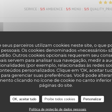
SERVICE
:
5
/5
AMBIENCE
:
5
/5
MENU
:
5
/5
QUALITY_PRI
 seus parceiros utilizam cookies neste site, o que 
 pessoais. Os cookies denominados «necessários» sã
SERVICE
:
5
/5
AMBIENCE
:
5
/5
MENU
:
5
/5
QUALITY_PRI
padrão. Outros cookies opcionais requerem seu cons
ais servem para analisar sua navegação, medir a aud
ionalidades (por exemplo, relacionadas às redes soci
onteúdos personalizados. Clique em 'OK, aceitar tudo
SERVICE
:
5
/5
AMBIENCE
:
5
/5
MENU
:
5
/5
QUALITY_PRI
' para gerenciar suas preferências. Você pode altera
nto clicando no ícone de cookie no canto inferio
páginas do site.
eux… service agréable… tout est parfait!
OK, aceitar tudo
Proíbe todos cookies
Personalizar
Política de proteção de dados pessoais