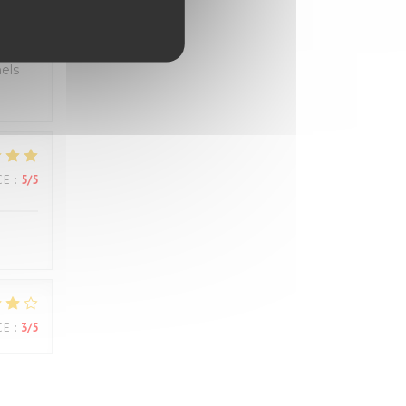
CE
:
5
/5
els
CE
:
5
/5
CE
:
3
/5