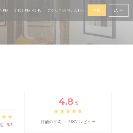
((新しいウィンドウで開きます))
((新しいウィンドウで開きます))
JA
A PIA
CHEZ PIA MENU
アクセス/お問い合わせ
予約
4.8
/5
評価の平均 —
2187 レビュー
格
:
5
/5