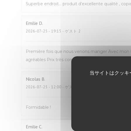
Superbe endroit… produit d’excellente qualité , copi
Emilie
D
2026-07-25
- 19:15 - ゲスト 2
Première fois que nous venons manger Avec mon fil
agréables Prix très correct pour du fait maison N
当サイトはクッキ
Nicolas
B
2026-07-25
- 12:00 - ゲスト 2
Formidable !
Emilie
C