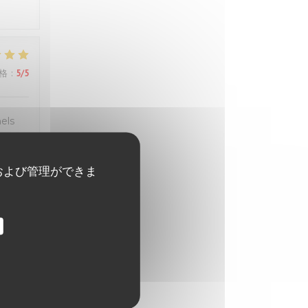
格
:
5
/5
els
および管理ができま
格
:
5
/5