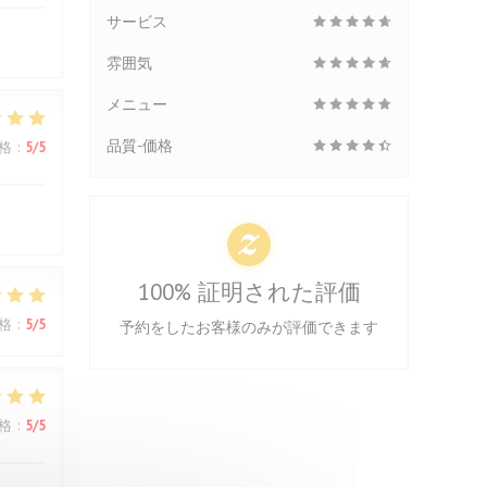
サービス
雰囲気
メニュー
品質-価格
格
:
5
/5
100% 証明された評価
格
:
5
/5
予約をしたお客様のみが評価できます
格
:
5
/5