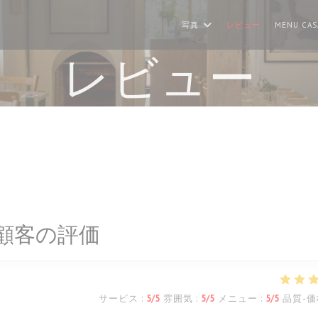
写真
レビュー
MENU CAS
レビュー
顧客の評価
サービス
:
5
/5
雰囲気
:
5
/5
メニュー
:
5
/5
品質-価