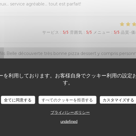
eux… service agréable… tout est parfait!
サービス
:
5
/5
雰囲気
:
5
/5
メニュー
:
5
/5
品質-価
s Belle découverte très bonne pizza dessert y compris personn
ous reviendrons Mme Dion
ーを利用しております。お客様自身でクッキー利用の設定
す。
サービス
:
5
/5
雰囲気
:
5
/5
メニュー
:
5
/5
品質-価
全てに同意する
すべてのクッキーを拒否する
カスタマイズする
プライバシーポリシー
undefined