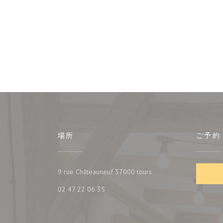
場所
ご予約
((新しいウィンドウで開
9 rue Châteauneuf 37000 tours
02 47 22 06 35