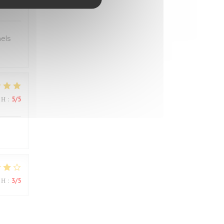
ΜΉ
:
5
/5
els
ΜΉ
:
5
/5
ΜΉ
:
3
/5