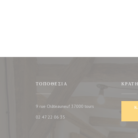
ΤΟΠΟΘΕΣΊΑ
ΚΡΆΤ
((ανοίγει σε νέο παράθυρ
9 rue Châteauneuf 37000 tours
Κ
02 47 22 06 35