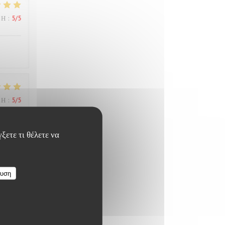
ΜΉ
:
5
/5
ΜΉ
:
5
/5
ξετε τι θέλετε να
ΜΉ
:
5
/5
ευση