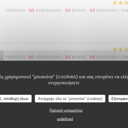
ΥΠΗΡΕΣΊΑ
:
5
/5
ΑΤΜΌΣΦΑΙΡΑ
:
5
/5
ΜΕΝΟΎ
:
5
/5
ΠΟΙΌΤΗΤΑ / ΤΙ
ΥΠΗΡΕΣΊΑ
:
5
/5
ΑΤΜΌΣΦΑΙΡΑ
:
5
/5
ΜΕΝΟΎ
:
5
/5
ΠΟΙΌΤΗΤΑ / ΤΙ
ς χρησιμοποιεί "μπισκότα" (cookies) και σας επιτρέπει να ελέγ
ενεργοποιήσετε
ΥΠΗΡΕΣΊΑ
:
5
/5
ΑΤΜΌΣΦΑΙΡΑ
:
5
/5
ΜΕΝΟΎ
:
5
/5
ΠΟΙΌΤΗΤΑ / ΤΙ
K, αποδοχή όλων
Απόρριψε όλα τα "μπισκότα" (cookies)
Εξατομίκ
eux… service agréable… tout est parfait!
Πολιτική απορρήτου
undefined