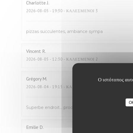
Charlotte
J
2026-08-05
- 19:30 - ΚΑΛΕΣΜΈΝΟΙ 3
pizzas succulentes, ambiance sympa
Vincent
R
2026-08-05
- 12:30 - ΚΑΛΕΣΜΈΝΟΙ 2
Grégory
M
Ο ιστότοπος αυτό
2026-08-04
- 19:15 - ΚΑΛΕΣΜΈΝΟΙ 4
O
Superbe endroit… produit d’excellente qualité , copi
Emilie
D