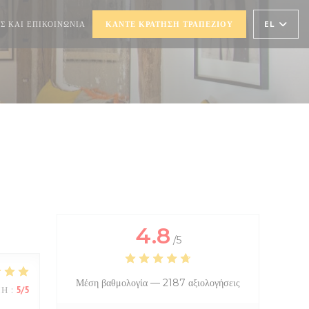
))
Ι ΣΕ ΝΈΟ ΠΑΡΆΘΥΡΟ))
EL
Σ ΚΑΙ ΕΠΙΚΟΙΝΩΝΊΑ
ΚΆΝΤΕ ΚΡΆΤΗΣΗ ΤΡΑΠΕΖΙΟΎ
4.8
/5
Μέση βαθμολογία —
2187 αξιολογήσεις
ΜΉ
:
5
/5