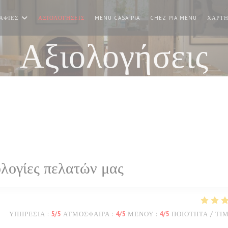
((ΑΝΟΊΓΕΙ ΣΕ ΝΈΟ ΠΑΡΆΘΥΡΟ
((ΑΝΟΊΓΕ
ΑΦΊΕΣ
ΑΞΙΟΛΟΓΉΣΕΙΣ
MENU CASA PIA
CHEZ PIA MENU
ΧΆΡΤΗ
Αξιολογήσεις
λογίες πελατών μας
ΥΠΗΡΕΣΊΑ
:
5
/5
ΑΤΜΌΣΦΑΙΡΑ
:
4
/5
ΜΕΝΟΎ
:
4
/5
ΠΟΙΌΤΗΤΑ / ΤΙ