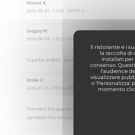
Vincent
R
2026-08-05
- 12:30 - OSPITI 2
Grégory
M
2026-08-04
- 19:15 - OSPITI 4
Il ristorante e i
la raccolta di
installati pe
Superbe endroit… produit d’excellente qualité , copi
consenso. Questi 
l'audience de
visualizzare pubbl
Emilie
D
o 'Personalizza' 
2026-07-25
- 19:15 - OSPITI 2
momento clicca
Première fois que nous venons manger Avec mon fil
agréables Prix très correct pour du fait maison N