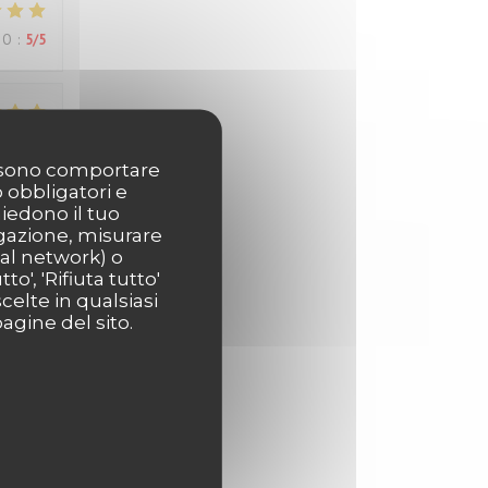
ZO
:
5
/5
ZO
:
5
/5
possono comportare
o obbligatori e
hiedono il tuo
igazione, misurare
ial network) o
o', 'Rifiuta tutto'
celte in qualsiasi
ZO
:
5
/5
agine del sito.
els