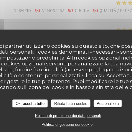
SERVIZIO
:
5
/5
ATMOSFERA
:
5
/5
CUCINA
:
5
/5
QUALITÀ / PREZ
SERVIZIO
:
5
/5
ATMOSFERA
:
5
/5
CUCINA
:
5
/5
QUALITÀ / PREZ
 suoi partner utilizzano cookies su questo sito, che 
 dati personali. I cookies denominati «necessari» son
r impostazione predefinita. Altri cookies opzionali ric
eux… service agréable… tout est parfait!
cookies opzionali servono per analizzare la tua nav
l sito, fornire funzionalità (ad esempio, legate ai soc
icità o contenuti personalizzati. Clicca su 'Accetta tutt
per gestire le tue preferenze. Puoi modificare le tue s
SERVIZIO
:
5
/5
ATMOSFERA
:
5
/5
CUCINA
:
5
/5
QUALITÀ / PREZ
ndo sull'icona del cookie in basso a sinistra delle p
Ok, accetta tutto
Rifiuta tutti i cookie
Personalizza
s Belle découverte très bonne pizza dessert y compris personn
ous reviendrons Mme Dion
Politica di protezione dei dati personali
Politica di gestione dei cookie