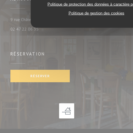
Politique de protection des données à caractère 
Politique de gestion des cookies
((ouvre une nouvelle fenêtre))
9 rue Châteauneuf 37000 tours
02 47 22 06 35
RÉSERVATION
RÉSERVER