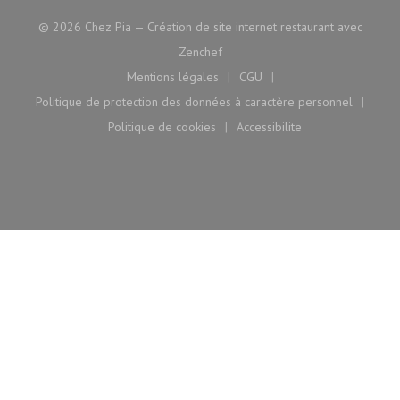
© 2026 Chez Pia — Création de site internet restaurant avec
((ouvre une nouvelle fenêtre))
Zenchef
Mentions légales
CGU
((ouvre une nouvelle fenêtre))
((ouvre une nouvelle fenê
Politique de protection des données à caractère personnel
((ouvre une nouvelle fenêtre))
Politique de cookies
Accessibilite
((ouvre une nouvelle fenêtre))
((ouvre une nouvelle fen