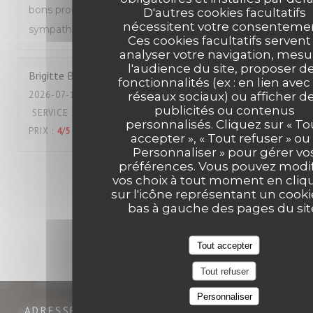
bons produits et très bon service, équipe très
D'autres cookies facultatifs
nécessitent votre consentemen
sympathique, écoute au top
Ces cookies facultatifs servent
analyser votre navigation, mesu
l'audience du site, proposer d
Brigitte
B
fonctionnalités (ex : en lien avec
2026-07-18
- 12:00 - COUVERTS 2
réseaux sociaux) ou afficher d
publicités ou contenus
SERVICE
:
5
/5
AMBIANCE
:
4
/5
CUISINE
:
5
/5
QUALITÉ /
personnalisés. Cliquez sur « To
PRIX
:
4
/5
accepter », « Tout refuser » ou 
Personnaliser » pour gérer vo
préférences. Vous pouvez modif
1
2
3
vos choix à tout moment en cliq
sur l'icône représentant un cooki
bas à gauche des pages du sit
Tout accepter
Tout refuser
Personnaliser
ADRESSE