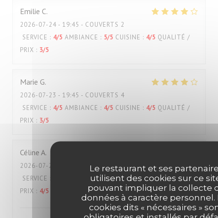
Emilie
C
2026-07-24
- 19:45 - COUVERTS 2
SERVICE
:
4
/5
AMBIANCE
:
5
/5
CUISINE
:
4
/5
QUALITÉ /
PRIX
:
3
/5
Marie
G
2026-07-23
- 19:45 - COUVERTS 4
SERVICE
:
4
/5
AMBIANCE
:
4
/5
CUISINE
:
4
/5
QUALITÉ /
PRIX
:
3
/5
Céline
A
2026-07-22
- 12:30 - COUVERTS 2
Le restaurant et ses partenair
utilisent des cookies sur ce sit
SERVICE
:
5
/5
AMBIANCE
:
5
/5
CUISINE
:
5
/5
QUALITÉ /
pouvant impliquer la collecte 
PRIX
:
4
/5
données à caractère personnel.
cookies dits « nécessaires » so
obligatoires et installés par défa