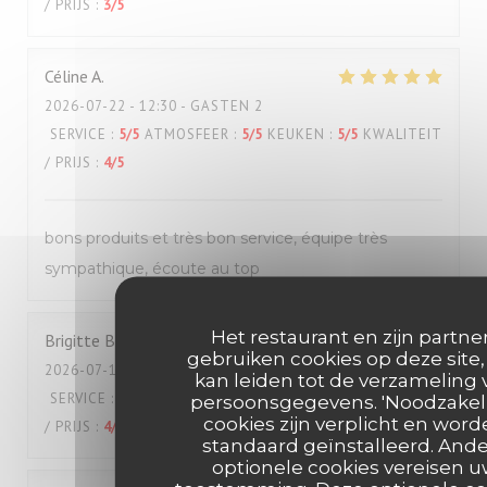
/ PRIJS
:
3
/5
Céline
A
2026-07-22
- 12:30 - GASTEN 2
SERVICE
:
5
/5
ATMOSFEER
:
5
/5
KEUKEN
:
5
/5
KWALITEIT
/ PRIJS
:
4
/5
bons produits et très bon service, équipe très
sympathique, écoute au top
Het restaurant en zijn partne
Brigitte
B
gebruiken cookies op deze site,
2026-07-18
- 12:00 - GASTEN 2
kan leiden tot de verzameling 
SERVICE
:
5
/5
ATMOSFEER
:
4
/5
KEUKEN
:
5
/5
KWALITEIT
persoonsgegevens. 'Noodzakeli
cookies zijn verplicht en wor
/ PRIJS
:
4
/5
standaard geïnstalleerd. And
optionele cookies vereisen 