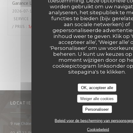
toestemming. Deze optionele co
Garance
L
worden gebruikt om uw navigat
2026-07-14
- 19:30 - GASTEN 2
analyseren, het sitepubliek te m
functies te bieden (bijv. gerelat
SERVICE
:
5
/5
ATMOSFEER
:
5
/5
KEUKEN
:
5
/5
KWALITEIT
aan sociale netwerken) of
/ PRIJS
:
5
/5
gepersonaliseerde advertentie
inhoud weer te geven. Klik op 
accepteer alle', 'Weiger alle' 
1
2
3
'Personaliseer' om uw voorkeur
beheren. U kunt uw keuzes op 
moment wijzigen door op he
cookiepictogram linksonder o
sitepagina's te klikken.
OK, accepteer alle
Weiger alle cookies
LOCATIE
Personaliseer
Beleid voor de bescherming van persoonsge
((opent in een nieuw venster))
9 rue Châteauneuf 37000 tours
Cookiebeleid