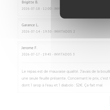
Brigitte
B
2026-07-18
- 12:00 - INVITADOS 2
Garance
L
2026-07-14
- 19:30 - INVITADOS 2
Jerome
F
2026-07-17
- 19:45 - INVITADOS 3
Le repas est de mauvaise qualité. J’avais de la bouill
une seule feuille présente. Concernant le prix, c’es
dont 1 sirop à l’eau et 1 diabolo : 52€. Ça fait mal.