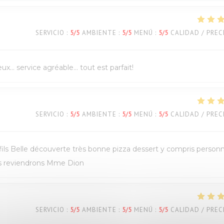
SERVICIO
:
5
/5
AMBIENTE
:
5
/5
MENÚ
:
5
/5
CALIDAD / PREC
eux… service agréable… tout est parfait!
SERVICIO
:
5
/5
AMBIENTE
:
5
/5
MENÚ
:
5
/5
CALIDAD / PREC
s Belle découverte très bonne pizza dessert y compris personn
ous reviendrons Mme Dion
SERVICIO
:
5
/5
AMBIENTE
:
5
/5
MENÚ
:
5
/5
CALIDAD / PREC