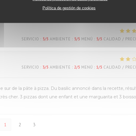
Política de gestión de cookies
SERVICIO
:
5
/5
AMBIENTE
:
4
/5
MENÚ
:
5
/5
CALIDAD / PREC
SERVICIO
:
5
/5
AMBIENTE
:
5
/5
MENÚ
:
5
/5
CALIDAD / PREC
SERVICIO
:
3
/5
AMBIENTE
:
2
/5
MENÚ
:
1
/5
CALIDAD / PREC
ie sur de la pâte à pizza. Du basilic annoncé dans la recette, résul
t très cher. 3 pizzas dont une enfant et une marguarita et 3 boiss
1
2
3