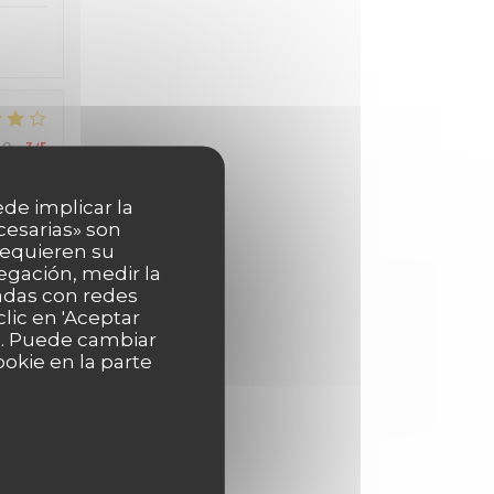
IO
:
3
/5
ede implicar la
cesarias» son
 requieren su
IO
:
3
/5
egación, medir la
nadas con redes
lic en 'Aceptar
as. Puede cambiar
IO
:
4
/5
okie en la parte