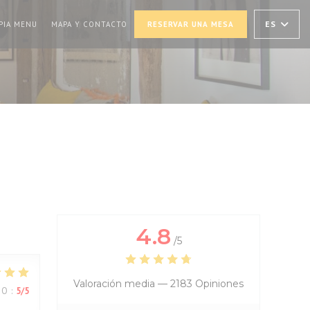
N UNA NUEVA VENTANA))
((ABRE EN UNA NUEVA VENTANA))
ES
PIA MENU
MAPA Y CONTACTO
RESERVAR UNA MESA
4.8
/5
Valoración media —
2183 Opiniones
IO
:
5
/5