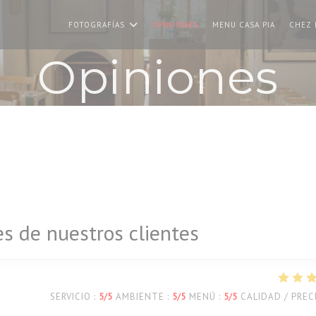
((ABRE E
FOTOGRAFÍAS
OPINIONES
MENU CASA PIA
CHEZ 
Opiniones
es de nuestros clientes
SERVICIO
:
5
/5
AMBIENTE
:
5
/5
MENÚ
:
5
/5
CALIDAD / PREC