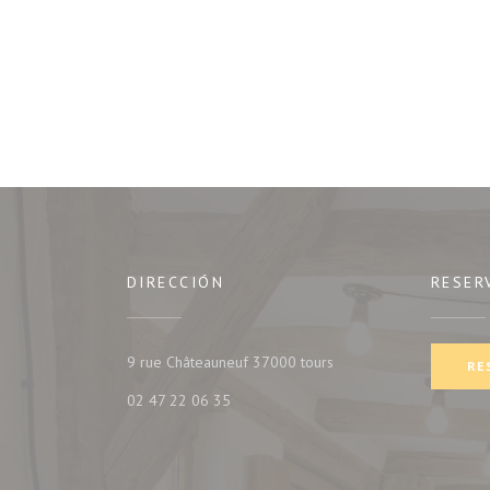
DIRECCIÓN
RESER
((abre en una nueva ven
9 rue Châteauneuf 37000 tours
RE
02 47 22 06 35