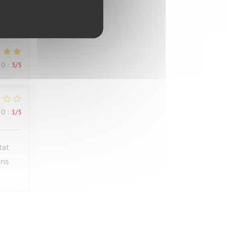
IO
:
4
/5
IO
:
5
/5
IO
:
1
/5
tat
ons