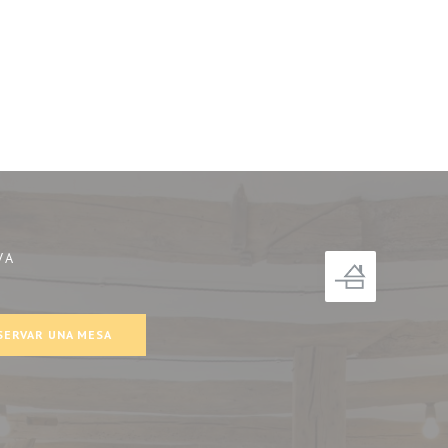
VA
tana))
SERVAR UNA MESA