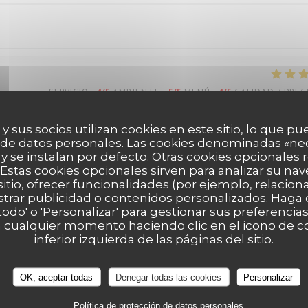
SERVICIO
:
4
/5
AMBIENTE
:
5
/5
MENÚ
:
4
/5
CALIDAD / PREC
 y sus socios utilizan cookies en este sitio, lo que pu
 de datos personales. Las cookies denominadas «ne
 y se instalan por defecto. Otras cookies opcionales
SERVICIO
:
4
/5
AMBIENTE
:
4
/5
MENÚ
:
4
/5
CALIDAD / PREC
Estas cookies opcionales sirven para analizar su nav
sitio, ofrecer funcionalidades (por ejemplo, relacio
strar publicidad o contenidos personalizados. Haga c
 todo' o 'Personalizar' para gestionar sus preferenci
SERVICIO
:
5
/5
AMBIENTE
:
5
/5
MENÚ
:
5
/5
CALIDAD / PREC
 cualquier momento haciendo clic en el icono de co
inferior izquierda de las páginas del sitio.
pathique, écoute au top
OK, aceptar todas
Denegar todas las cookies
Personalizar
Política de protección de datos personales