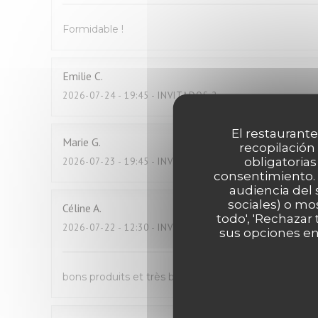
Formidable !
Emilie
C
2026-07-24
- 19:45 - INVITADOS 2
El restaurante
Marie
G
recopilación
obligatorias
2026-07-23
- 19:45 - INVITADOS 4
consentimiento. 
audiencia del 
sociales) o mo
Céline
A
todo', 'Rechazar
2026-07-22
- 12:30 - INVITADOS 2
sus opciones en
bons produits et très bon service, équipe très sym