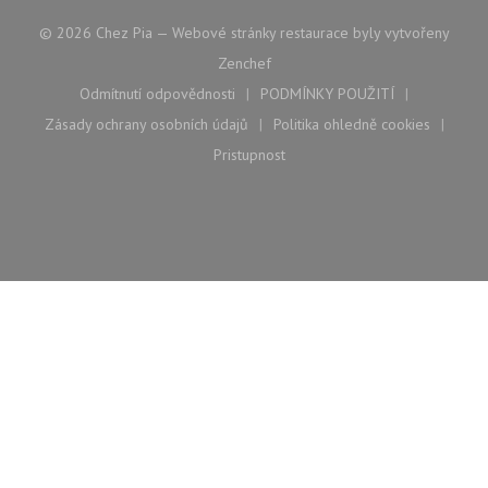
© 2026 Chez Pia — Webové stránky restaurace byly vytvořeny
((otevře se v novém okně))
Zenchef
Odmítnutí odpovědnosti
PODMÍNKY POUŽITÍ
((otevře se v novém okně))
((otevře se v novém ok
Zásady ochrany osobních údajů
Politika ohledně cookies
((otevře se v novém okně))
((otevře se v nové
Pristupnost
((otevře se v novém okně))