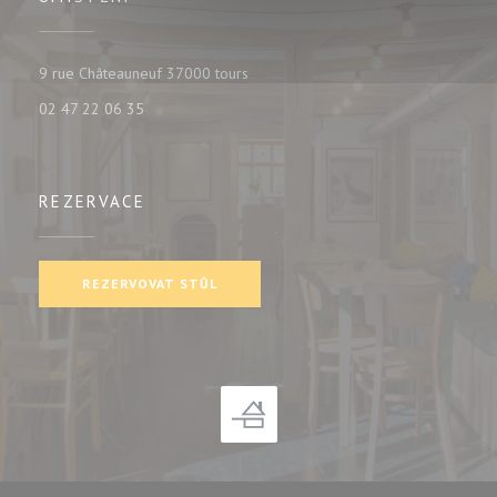
((otevře se v novém okně))
9 rue Châteauneuf 37000 tours
02 47 22 06 35
REZERVACE
REZERVOVAT STŮL