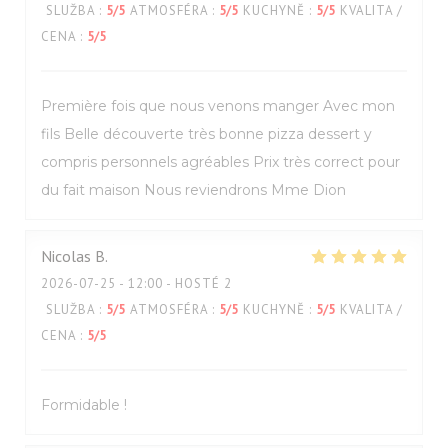
SLUŽBA
:
5
/5
ATMOSFÉRA
:
5
/5
KUCHYNĚ
:
5
/5
KVALITA /
CENA
:
5
/5
Première fois que nous venons manger Avec mon
fils Belle découverte très bonne pizza dessert y
compris personnels agréables Prix très correct pour
du fait maison Nous reviendrons Mme Dion
Nicolas
B
2026-07-25
- 12:00 - HOSTÉ 2
SLUŽBA
:
5
/5
ATMOSFÉRA
:
5
/5
KUCHYNĚ
:
5
/5
KVALITA /
CENA
:
5
/5
Formidable !