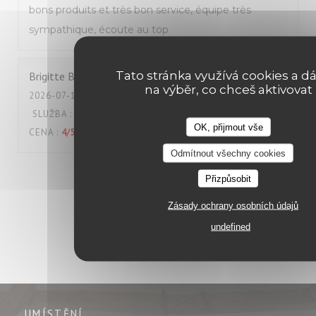
bons produits et très bon service, équipe très
sympathique, écoute au top
Tato stránka využívá cookies a dá
Brigitte
B
na výběr, co chceš aktivovat
2026-07-18
- 12:00 - HOSTÉ 2
SLUŽBA
:
5
/5
ATMOSFÉRA
:
4
/5
KUCHYNĚ
:
5
/5
KVALITA /
OK, přijmout vše
CENA
:
4
/5
Odmítnout všechny cookies
1
2
3
Přizpůsobit
Zásady ochrany osobních údajů
undefined
UMÍSTĚNÍ