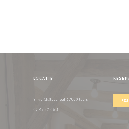
LOCATIE
RESER
((opent in een nieuw ven
9 rue Châteauneuf 37000 tours
RES
02 47 22 06 35