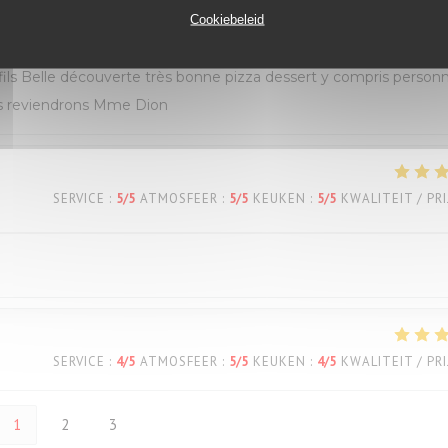
SERVICE
:
5
/5
ATMOSFEER
:
5
/5
KEUKEN
:
5
/5
KWALITEIT / PRI
Cookiebeleid
s Belle découverte très bonne pizza dessert y compris personn
ous reviendrons Mme Dion
SERVICE
:
5
/5
ATMOSFEER
:
5
/5
KEUKEN
:
5
/5
KWALITEIT / PRI
SERVICE
:
4
/5
ATMOSFEER
:
5
/5
KEUKEN
:
4
/5
KWALITEIT / PRI
1
2
3