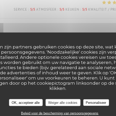
SERVICE
:
5
/5
ATMOSFEER
:
5
/5
KEUKEN
:
5
/5
KWALITEIT / PRI
n zijn partners gebruiken cookies op deze site, wat 
persoonsgegevens. 'Noodzakelijke' cookies zijn ve
SERVICE
:
5
/5
ATMOSFEER
:
5
/5
KEUKEN
:
5
/5
KWALITEIT / PRI
talleerd. Andere optionele cookies vereisen uw t
s worden gebruikt om uw navigatie te analyseren, h
uncties te bieden (bijv. gerelateerd aan sociale netw
e advertenties of inhoud weer te geven. Klik op 'OK,
SERVICE
:
5
/5
ATMOSFEER
:
5
/5
KEUKEN
:
5
/5
KWALITEIT / PRI
 'Personaliseer' om uw voorkeuren te beheren. U kunt
en door op het cookiepictogram linksonder op de s
klikken.
eux… service agréable… tout est parfait!
OK, accepteer alle
Weiger alle cookies
Personaliseer
Beleid voor de bescherming van persoonsgegevens