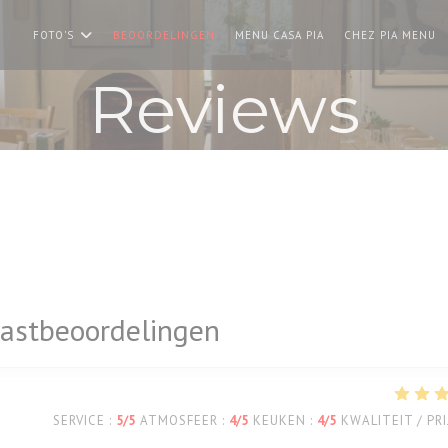
((OPENT IN EEN NIE
(
FOTO'S
BEOORDELINGEN
MENU CASA PIA
CHEZ PIA MENU
Reviews
astbeoordelingen
SERVICE
:
5
/5
ATMOSFEER
:
4
/5
KEUKEN
:
4
/5
KWALITEIT / PRI