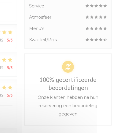
Service
Atmosfeer
Menu's
Kwaliteit/Prijs
JS
:
5
/5
JS
:
5
/5
100% gecertificeerde
beoordelingen
JS
:
5
/5
Onze klanten hebben na hun
reservering een beoordeling
gegeven