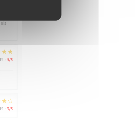
JS
:
5
/5
els
JS
:
5
/5
JS
:
3
/5