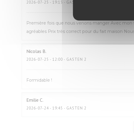
2026-07-25
- 19:15 - GASTEN 2
Première fois que nous venons manger Avec mon fil
agréables Prix très correct pour du fait maison N
Nicolas
B
2026-07-25
- 12:00 - GASTEN 2
Formidable !
Emilie
C
2026-07-24
- 19:45 - GASTEN 2