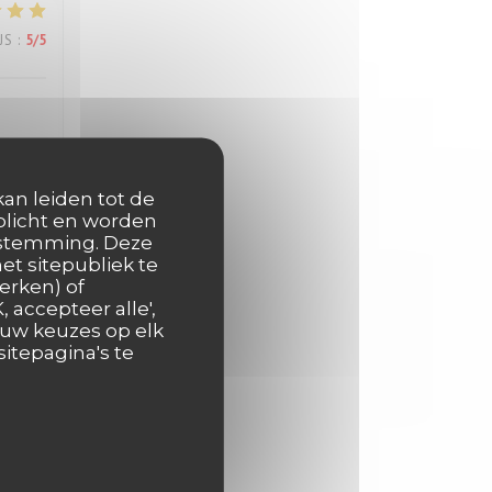
JS
:
5
/5
kan leiden tot de
rplicht en worden
JS
:
5
/5
oestemming. Deze
et sitepubliek te
erken) of
 accepteer alle',
JS
:
5
/5
 uw keuzes op elk
itepagina's te