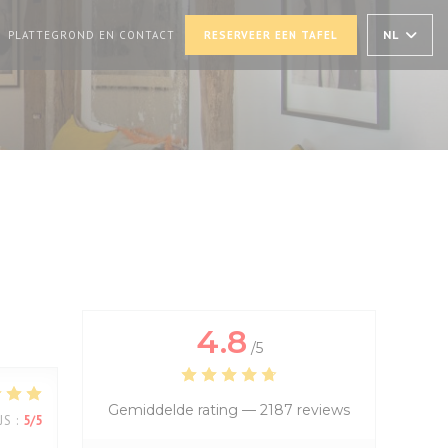
UW VENSTER))
(OPENT IN EEN NIEUW VENSTER))
NL
PLATTEGROND EN CONTACT
RESERVEER EEN TAFEL
4.8
/5
Gemiddelde rating —
2187 reviews
JS
:
5
/5