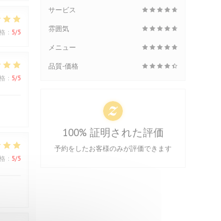
サービス
雰囲気
格
:
5
/5
メニュー
品質-価格
格
:
5
/5
100% 証明された評価
予約をしたお客様のみが評価できます
格
:
5
/5