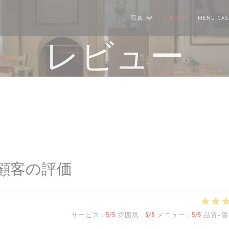
写真
レビュー
MENU CAS
レビュー
顧客の評価
サービス
:
5
/5
雰囲気
:
5
/5
メニュー
:
5
/5
品質-価