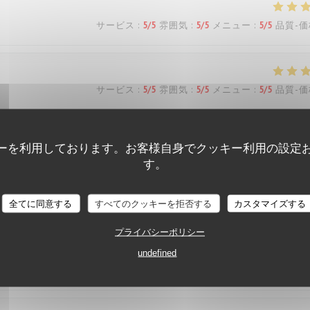
サービス
:
5
/5
雰囲気
:
5
/5
メニュー
:
5
/5
品質-価
サービス
:
5
/5
雰囲気
:
5
/5
メニュー
:
5
/5
品質-価
eux… service agréable… tout est parfait!
ーを利用しております。お客様自身でクッキー利用の設定
す。
サービス
:
5
/5
雰囲気
:
5
/5
メニュー
:
5
/5
品質-価
全てに同意する
すべてのクッキーを拒否する
カスタマイズする
プライバシーポリシー
s Belle découverte très bonne pizza dessert y compris personn
undefined
ous reviendrons Mme Dion