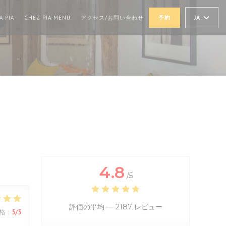
((新しいウィンドウで開きます))
((新しいウィンドウで開きます))
JA
A PIA
CHEZ PIA MENU
アクセス/お問い合わせ
予約
4.8
/5
評価の平均 —
2187 レビュー
格
:
5
/5