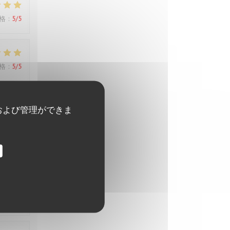
格
:
5
/5
格
:
5
/5
および管理ができま
格
:
5
/5
els