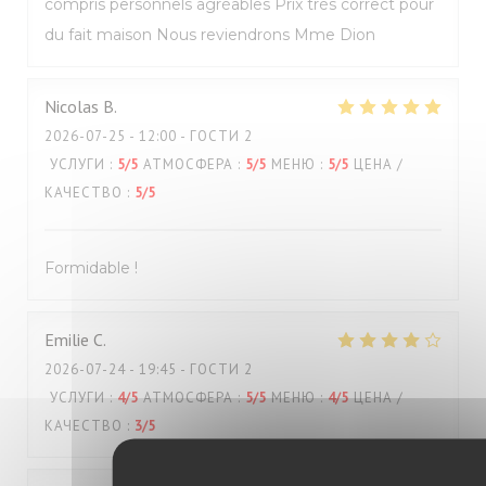
compris personnels agréables Prix très correct pour
du fait maison Nous reviendrons Mme Dion
Nicolas
B
2026-07-25
- 12:00 - ГОСТИ 2
УСЛУГИ
:
5
/5
АТМОСФЕРА
:
5
/5
МЕНЮ
:
5
/5
ЦЕНА /
КАЧЕСТВО
:
5
/5
Formidable !
Emilie
C
2026-07-24
- 19:45 - ГОСТИ 2
УСЛУГИ
:
4
/5
АТМОСФЕРА
:
5
/5
МЕНЮ
:
4
/5
ЦЕНА /
КАЧЕСТВО
:
3
/5