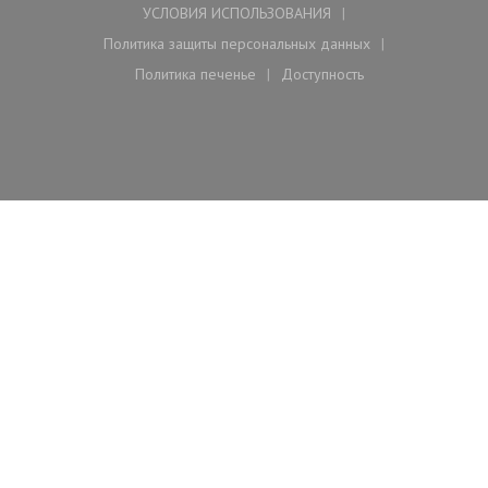
УСЛОВИЯ ИСПОЛЬЗОВАНИЯ
((открывается в новом окне))
Политика защиты персональных данных
((открывается в новом окне))
Политика печенье
Доступность
((открывается в новом окне))
((открывается в новом ок