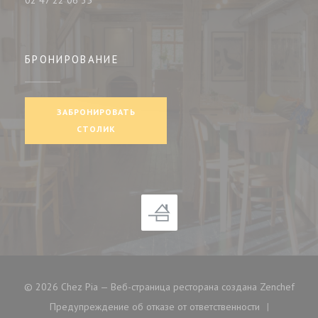
02 47 22 06 35
БРОНИРОВАНИЕ
ЗАБРОНИРОВАТЬ
СТОЛИК
((отк
© 2026 Chez Pia — Веб-страница ресторана создана
Zenchef
Предупреждение об отказе от ответственности
((открывается в новом окне))