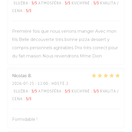
SLUŽBA
:
5
/5
ATMOSFÉRA
:
5
/5
KUCHYNĚ
:
5
/5
KVALITA /
CENA
:
5
/5
Première fois que nous venons manger Avec mon
fils Belle découverte très bonne pizza dessert y
compris personnels agréables Prix très correct pour
du fait maison Nous reviendrons Mme Dion
Nicolas
B
2026-07-25
- 12:00 - HOSTÉ 2
SLUŽBA
:
5
/5
ATMOSFÉRA
:
5
/5
KUCHYNĚ
:
5
/5
KVALITA /
CENA
:
5
/5
Formidable !