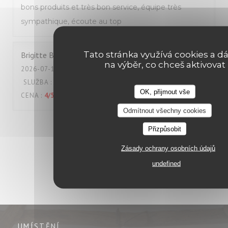
bons produits et très bon service, équipe très
sympathique, écoute au top
Tato stránka využívá cookies a dá
Brigitte
B
na výběr, co chceš aktivovat
2026-07-18
- 12:00 - HOSTÉ 2
SLUŽBA
:
5
/5
ATMOSFÉRA
:
4
/5
KUCHYNĚ
:
5
/5
KVALITA /
OK, přijmout vše
CENA
:
4
/5
Odmítnout všechny cookies
1
2
3
Přizpůsobit
Zásady ochrany osobních údajů
undefined
UMÍSTĚNÍ