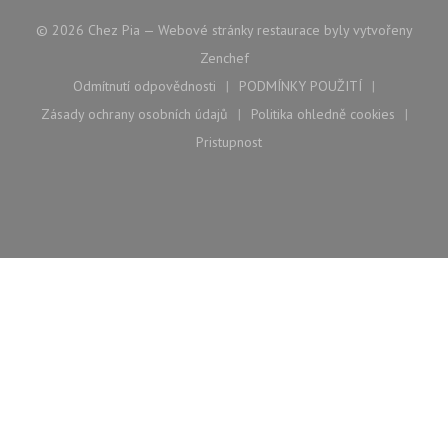
© 2026 Chez Pia — Webové stránky restaurace byly vytvořeny
((otevře se v novém okně))
Zenchef
Odmítnutí odpovědnosti
PODMÍNKY POUŽITÍ
((otevře se v novém okně))
((otevře se v novém ok
Zásady ochrany osobních údajů
Politika ohledně cookies
((otevře se v novém okně))
((otevře se v nové
Pristupnost
((otevře se v novém okně))