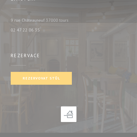
((otevře se v novém okně))
9 rue Châteauneuf 37000 tours
02 47 22 06 35
REZERVACE
REZERVOVAT STŮL