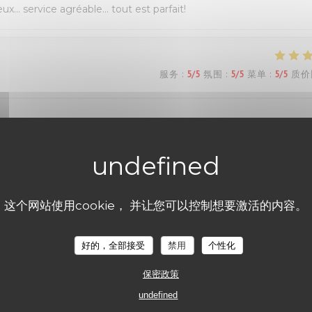
eux… service agréable… tout est parfait!
服务
:
5
/5
氛围
:
5
/5
菜单
:
5
/5
质价
s Belle découverte très bonne pizza dessert y compris personn
ous reviendrons Mme Dion
这个网站使用cookie， 并让您可以控制想要激活的内容。
服务
:
5
/5
氛围
:
5
/5
菜单
:
5
/5
质价
好的，全部接受
禁用
个性化
保密政策
undefined