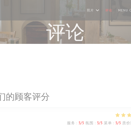
照片
评论
MENU C
评论
们的顾客评分
服务
:
5
/5
氛围
:
5
/5
菜单
:
5
/5
质价