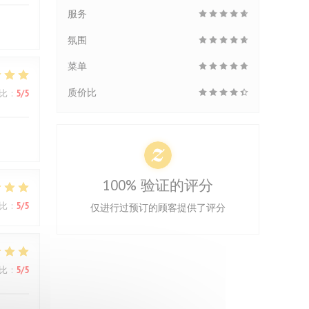
服务
氛围
菜单
质价比
比
:
5
/5
100% 验证的评分
比
:
5
/5
仅进行过预订的顾客提供了评分
比
:
5
/5