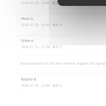
2026-07-24
- 19:45 - 来宾 2
Marie
G
2026-07-23
- 19:45 - 来宾 4
Céline
A
2026-07-22
- 12:30 - 来宾 2
bons produits et très bon service, équipe très sym
Brigitte
B
2026-07-18
- 12:00 - 来宾 2