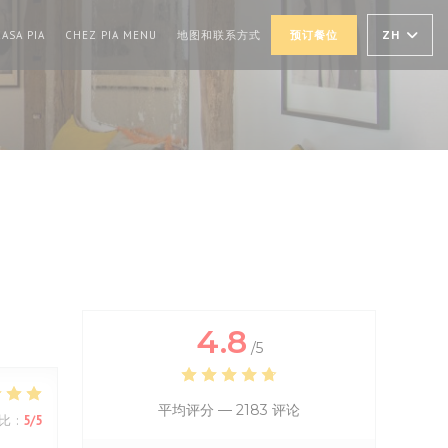
((在新窗口中打开))
((在新窗口中打开))
ZH
ASA PIA
CHEZ PIA MENU
地图和联系方式
预订餐位
4.8
/5
平均评分 —
2183 评论
比
:
5
/5