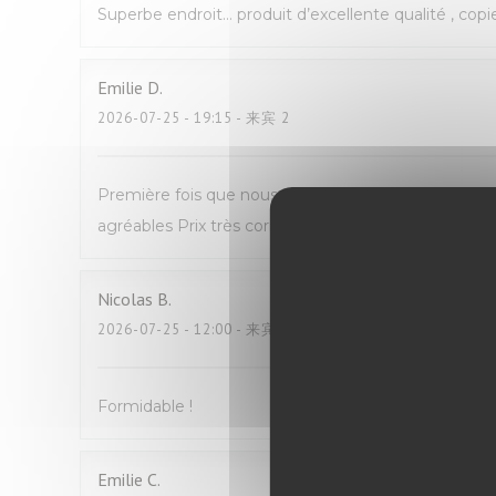
Superbe endroit… produit d’excellente qualité , copi
Emilie
D
2026-07-25
- 19:15 - 来宾 2
Première fois que nous venons manger Avec mon fil
agréables Prix très correct pour du fait maison N
Nicolas
B
2026-07-25
- 12:00 - 来宾 2
Formidable !
Emilie
C