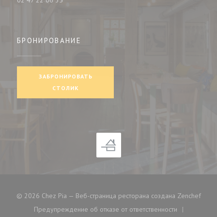
02 47 22 06 35
БРОНИРОВАНИЕ
ЗАБРОНИРОВАТЬ
СТОЛИК
((отк
© 2026 Chez Pia — Веб-страница ресторана создана
Zenchef
Предупреждение об отказе от ответственности
((открывается в новом окне))