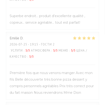
Superbe endroit… produit d’excellente qualité ,
copieux… service agréable… tout est parfait!
Emilie
D
2026-07-25
- 19:15 - ГОСТИ 2
УСЛУГИ
:
5
/5
АТМОСФЕРА
:
5
/5
МЕНЮ
:
5
/5
ЦЕНА /
КАЧЕСТВО
:
5
/5
Première fois que nous venons manger Avec mon
fils Belle découverte très bonne pizza dessert y
compris personnels agréables Prix très correct pour
du fait maison Nous reviendrons Mme Dion