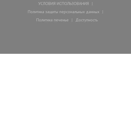
УСЛОВИЯ ИСПОЛЬЗОВАНИЯ
((открывается в новом окне))
Политика защиты персональных данных
((открывается в новом окне))
Политика печенье
Доступность
((открывается в новом окне))
((открывается в новом ок