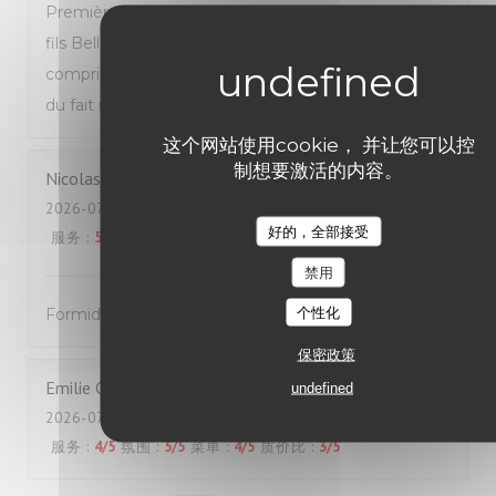
Première fois que nous venons manger Avec mon
fils Belle découverte très bonne pizza dessert y
compris personnels agréables Prix très correct pour
du fait maison Nous reviendrons Mme Dion
这个网站使用cookie， 并让您可以控
制想要激活的内容。
Nicolas
B
2026-07-25
- 12:00 - 来宾 2
好的，全部接受
服务
:
5
/5
氛围
:
5
/5
菜单
:
5
/5
质价比
:
5
/5
禁用
个性化
Formidable !
保密政策
Emilie
C
undefined
2026-07-24
- 19:45 - 来宾 2
服务
:
4
/5
氛围
:
5
/5
菜单
:
4
/5
质价比
:
3
/5