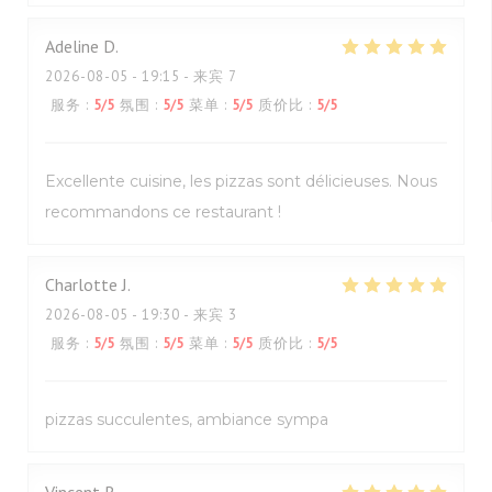
Adeline
D
2026-08-05
- 19:15 - 来宾 7
服务
:
5
/5
氛围
:
5
/5
菜单
:
5
/5
质价比
:
5
/5
Excellente cuisine, les pizzas sont délicieuses. Nous
recommandons ce restaurant !
Charlotte
J
2026-08-05
- 19:30 - 来宾 3
服务
:
5
/5
氛围
:
5
/5
菜单
:
5
/5
质价比
:
5
/5
pizzas succulentes, ambiance sympa