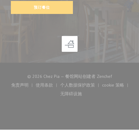
预订餐位
((在新窗口中打
© 2026 Chez Pia — 餐馆网站创建者
Zenchef
免责声明
使用条款
个人数据保护政策
cookie 策略
((在新窗口中打开))
((在新窗口中打开))
((在新窗口中打开))
((在新窗口中
无障碍设施
((在新窗口中打开))