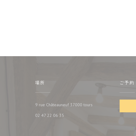
場所
ご予約
((新しいウィンドウで開
9 rue Châteauneuf 37000 tours
02 47 22 06 35