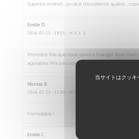
Superbe endroit… produit d’excellente qualité , copi
Emilie
D
2026-07-25
- 19:15 - ゲスト 2
Première fois que nous venons manger Avec mon fil
agréables Prix très correct pour du fait maison N
当サイトはクッキ
Nicolas
B
2026-07-25
- 12:00 - ゲスト 2
Formidable !
Emilie
C