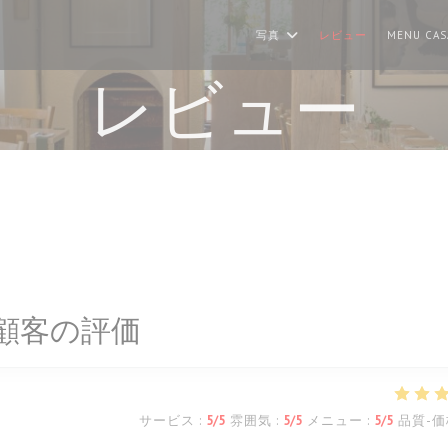
写真
レビュー
MENU CAS
レビュー
顧客の評価
サービス
:
5
/5
雰囲気
:
5
/5
メニュー
:
5
/5
品質-価