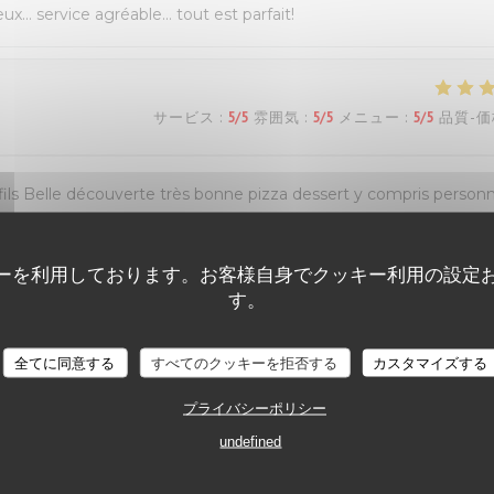
eux… service agréable… tout est parfait!
サービス
:
5
/5
雰囲気
:
5
/5
メニュー
:
5
/5
品質-価
s Belle découverte très bonne pizza dessert y compris personn
ous reviendrons Mme Dion
ーを利用しております。お客様自身でクッキー利用の設定
す。
サービス
:
5
/5
雰囲気
:
5
/5
メニュー
:
5
/5
品質-価
全てに同意する
すべてのクッキーを拒否する
カスタマイズする
プライバシーポリシー
undefined