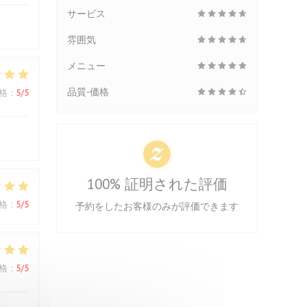
サービス
雰囲気
メニュー
品質-価格
格
:
5
/5
100% 証明された評価
格
:
5
/5
予約をしたお客様のみが評価できます
格
:
5
/5