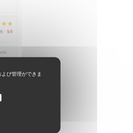
格
:
5
/5
els
および管理ができま
格
:
5
/5