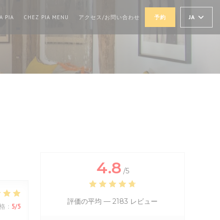
((新しいウィンドウで開きます))
((新しいウィンドウで開きます))
JA
A PIA
CHEZ PIA MENU
アクセス/お問い合わせ
予約
4.8
/5
評価の平均 —
2183 レビュー
格
:
5
/5