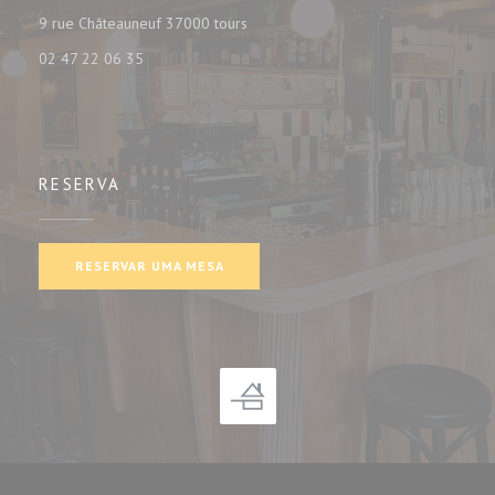
((abre numa nova janela))
9 rue Châteauneuf 37000 tours
02 47 22 06 35
RESERVA
RESERVAR UMA MESA