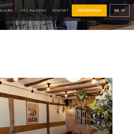
((ÖFFNET EIN NEUES FENSTER))
((ÖFFNET EIN NEUES FENSTER))
DE
ASA PIA
CHEZ PIA MENU
KONTAKT
RESERVIEREN