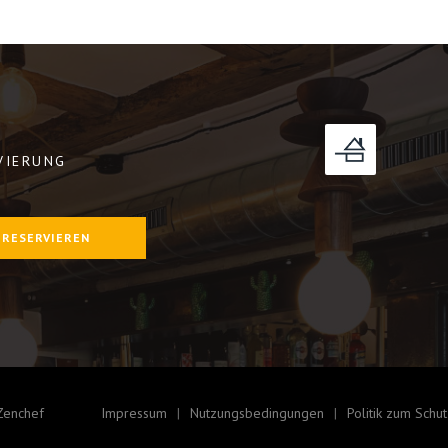
VIERUNG
er))
RESERVIEREN
((öffnet ein neues Fenster))
Zenchef
Impressum
Nutzungsbedingungen
Politik zum Sch
((öffnet ein neues Fenster))
((öffnet ein neues Fenster))