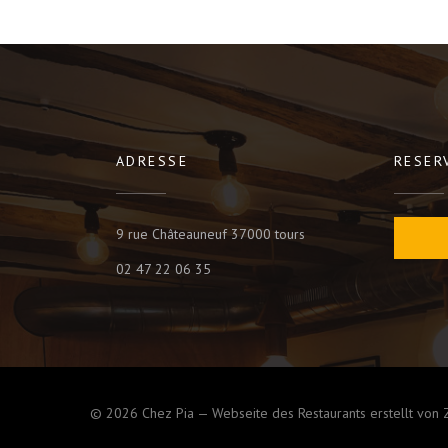
ADRESSE
RESER
((öffnet ein neues Fenst
9 rue Châteauneuf 37000 tours
02 47 22 06 35
© 2026 Chez Pia — Webseite des Restaurants erstellt von