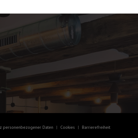
utz personenbezogener Daten
Cookies
Barrierefreiheit
((öffnet ein neues Fenster))
((öffnet ein neues Fenster))
((öffnet ein neues Fens