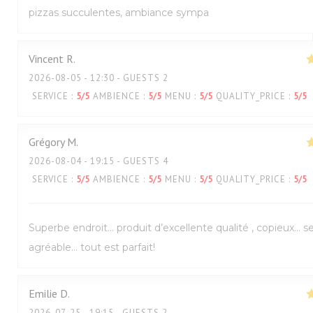
pizzas succulentes, ambiance sympa
Vincent
R
2026-08-05
- 12:30 - GUESTS 2
SERVICE
:
5
/5
AMBIENCE
:
5
/5
MENU
:
5
/5
QUALITY_PRICE
:
5
/5
Grégory
M
2026-08-04
- 19:15 - GUESTS 4
SERVICE
:
5
/5
AMBIENCE
:
5
/5
MENU
:
5
/5
QUALITY_PRICE
:
5
/5
Superbe endroit… produit d’excellente qualité , copieux… s
agréable… tout est parfait!
Emilie
D
2026-07-25
- 19:15 - GUESTS 2