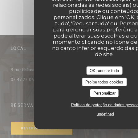
relacionadas às redes sociais) ou
publicidade ou conteúdo
personalizados. Clique em 'OK, 
tudo', 'Recusar tudo' ou 'Person
para gerenciar suas preferência
pode alterar suas escolhas a q
momento clicando no ícone de
no canto inferior esquerdo das 
LOCAL
do site.
((abre numa nova janela))
9 rue Châteauneuf 37000 tours
OK, aceitar tudo
02 47 22 06 35
Proíbe todos cookies
Personalizar
Política de proteção de dados pesso
RESERVA
undefined
RESERVAR UMA MESA