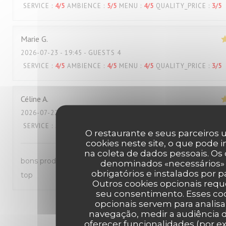
SERVICE
:
4
/5
AMBIENCE
:
5
/5
MENU
:
4
/5
QUALITY_PRICE
:
3
/5
Marie
G
2026-07-23
- 19:45 - GUESTS 4
SERVICE
:
4
/5
AMBIENCE
:
4
/5
MENU
:
4
/5
QUALITY_PRICE
:
3
/5
Céline
A
2026-07-22
- 12:30 - GUESTS 2
SERVICE
:
5
/5
AMBIENCE
:
5
/5
MENU
:
5
/5
QUALITY_PRICE
:
4
/5
O restaurante e seus parceiros u
cookies neste site, o que pode i
na coleta de dados pessoais. Os
bons produits et très bon service, équipe très sympathiqu
denominados «necessários»
obrigatórios e instalados por p
top
Outros cookies opcionais req
seu consentimento. Esses co
opcionais servem para analisa
1
2
3
navegação, medir a audiência d
oferecer funcionalidades (por e