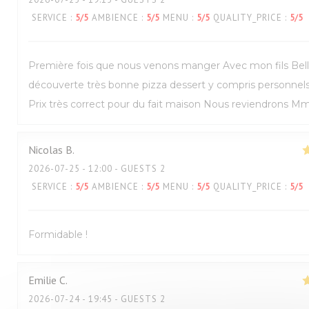
SERVICE
:
5
/5
AMBIENCE
:
5
/5
MENU
:
5
/5
QUALITY_PRICE
:
5
/5
Première fois que nous venons manger Avec mon fils Bel
découverte très bonne pizza dessert y compris personnel
Prix très correct pour du fait maison Nous reviendrons M
Nicolas
B
2026-07-25
- 12:00 - GUESTS 2
SERVICE
:
5
/5
AMBIENCE
:
5
/5
MENU
:
5
/5
QUALITY_PRICE
:
5
/5
Formidable !
Emilie
C
2026-07-24
- 19:45 - GUESTS 2