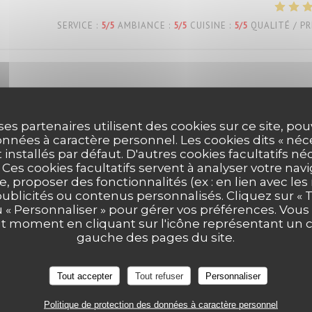
SERVICE
:
5
/5
AMBIANCE
:
5
/5
CUISINE
:
5
/5
QUALITÉ / PR
ses partenaires utilisent des cookies sur ce site, po
nnées à caractère personnel. Les cookies dits « néc
SERVICE
:
5
/5
AMBIANCE
:
5
/5
CUISINE
:
5
/5
QUALITÉ / PR
t installés par défaut. D'autres cookies facultatifs né
es cookies facultatifs servent à analyser votre nav
e, proposer des fonctionnalités (ex : en lien avec le
publicités ou contenus personnalisés. Cliquez sur « T
SERVICE
:
5
/5
AMBIANCE
:
5
/5
CUISINE
:
5
/5
QUALITÉ / PR
u « Personnaliser » pour gérer vos préférences. Vou
ut moment en cliquant sur l'icône représentant un 
gauche des pages du site.
eux… service agréable… tout est parfait!
Tout accepter
Tout refuser
Personnaliser
Politique de protection des données à caractère personnel