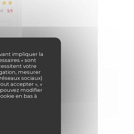
IX
:
5
/5
uvant impliquer la
essaires » sont
IX
:
5
/5
cessitent votre
igation, mesurer
s réseaux sociaux)
out accepter », «
IX
:
5
/5
s pouvez modifier
cookie en bas à