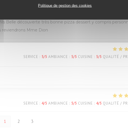
SERVICE
:
5
/5
AMBIANCE
:
5
/5
CUISINE
:
5
/5
QUALITÉ / PR
Politique de gestion des cookies
s Belle découverte très bonne pizza dessert y compris personn
ous reviendrons Mme Dion
SERVICE
:
5
/5
AMBIANCE
:
5
/5
CUISINE
:
5
/5
QUALITÉ / PR
SERVICE
:
4
/5
AMBIANCE
:
5
/5
CUISINE
:
4
/5
QUALITÉ / PR
1
2
3