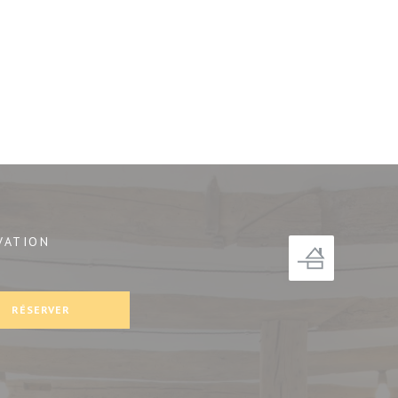
VATION
nêtre))
RÉSERVER