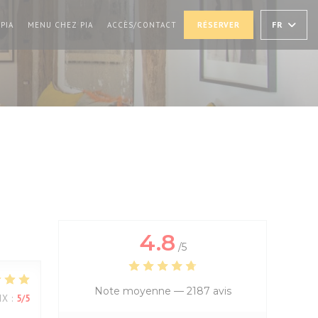
((OUVRE UNE NOUVELLE FENÊTRE))
((OUVRE UNE NOUVELLE FENÊTRE))
FR
PIA
MENU CHEZ PIA
ACCÈS/CONTACT
RÉSERVER
4.8
/5
Note moyenne —
2187 avis
IX
:
5
/5