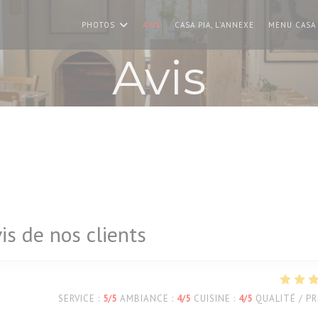
PHOTOS
AVIS
CASA PIA, L'ANNEXE
MENU CASA 
Avis
is de nos clients
SERVICE
:
5
/5
AMBIANCE
:
4
/5
CUISINE
:
4
/5
QUALITÉ / PR