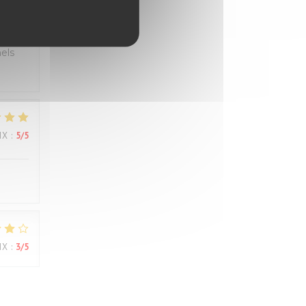
IX
:
5
/5
els
IX
:
5
/5
IX
:
3
/5