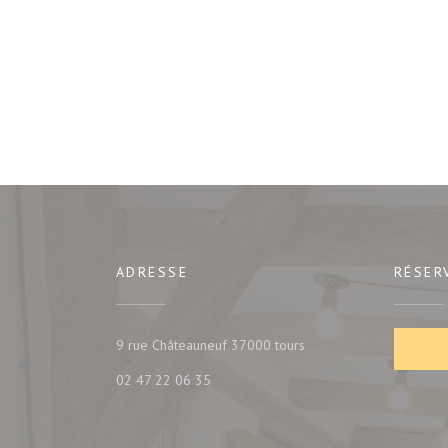
ADRESSE
RÉSER
((ouvre une nouvelle fe
9 rue Châteauneuf 37000 tours
02 47 22 06 35