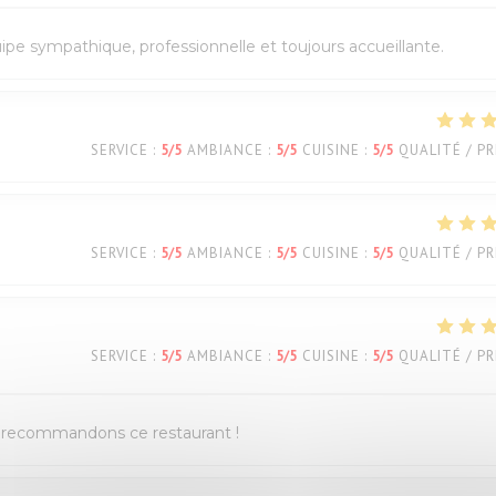
quipe sympathique, professionnelle et toujours accueillante.
SERVICE
:
5
/5
AMBIANCE
:
5
/5
CUISINE
:
5
/5
QUALITÉ / PR
SERVICE
:
5
/5
AMBIANCE
:
5
/5
CUISINE
:
5
/5
QUALITÉ / PR
SERVICE
:
5
/5
AMBIANCE
:
5
/5
CUISINE
:
5
/5
QUALITÉ / PR
us recommandons ce restaurant !