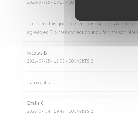
2026-07-25
- 19:15 - COUVERTS 2
Première fois que nous venons manger Avec mon fil
agréables Prix très correct pour du fait maison N
Nicolas
B
2026-07-25
- 12:00 - COUVERTS 2
Formidable !
Emilie
C
2026-07-24
- 19:45 - COUVERTS 2