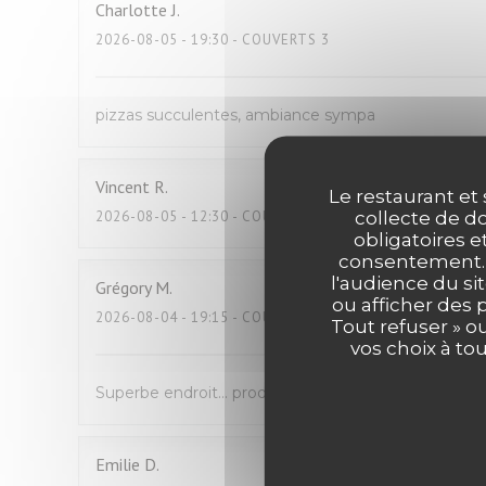
Charlotte
J
2026-08-05
- 19:30 - COUVERTS 3
pizzas succulentes, ambiance sympa
Vincent
R
Le restaurant et 
collecte de do
2026-08-05
- 12:30 - COUVERTS 2
obligatoires e
consentement. C
l'audience du sit
Grégory
M
ou afficher des 
2026-08-04
- 19:15 - COUVERTS 4
Tout refuser » o
vos choix à to
Superbe endroit… produit d’excellente qualité , copi
Emilie
D