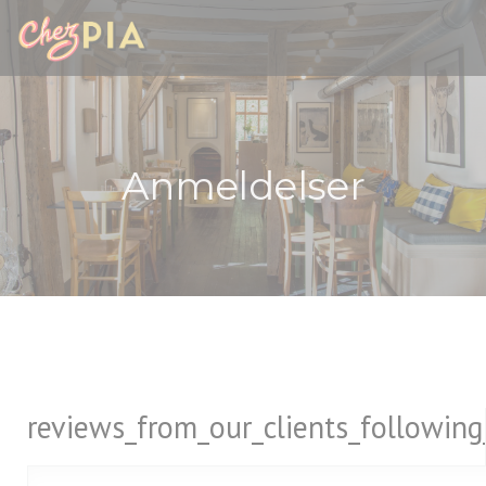
Panel for informasjonskapsler
Anmeldelser
reviews_from_our_clients_followin