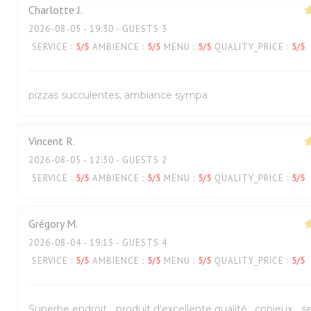
Charlotte
J
2026-08-05
- 19:30 - GUESTS 3
SERVICE
:
5
/5
AMBIENCE
:
5
/5
MENU
:
5
/5
QUALITY_PRICE
:
5
/5
pizzas succulentes, ambiance sympa
Vincent
R
2026-08-05
- 12:30 - GUESTS 2
SERVICE
:
5
/5
AMBIENCE
:
5
/5
MENU
:
5
/5
QUALITY_PRICE
:
5
/5
Grégory
M
2026-08-04
- 19:15 - GUESTS 4
SERVICE
:
5
/5
AMBIENCE
:
5
/5
MENU
:
5
/5
QUALITY_PRICE
:
5
/5
Superbe endroit… produit d’excellente qualité , copieux… s