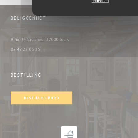
undefined
BELIGGENHET
((åpner i et nytt vindu))
9 rue Châteauneuf 37000 tours
02 47 22 06 35
BESTILLING
BESTILL ET BORD