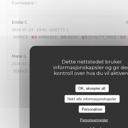
Formidable !
Emilie
C
2026-07-24
- 19:45 - GUESTS 2
SERVICE
:
4
/5
AMBIENCE
:
5
/5
MENU
:
4
/5
QUALITY_PRICE
:
3
/5
Marie
G
Dette nettstedet bruker
2026-07-23
- 19:45 - GUESTS 4
informasjonskapsler og gir d
SERVICE
:
4
/5
AMBIENCE
:
4
/5
MENU
:
4
/5
QUALITY_PRICE
:
3
/5
kontroll over hva du vil aktiver
OK, aksepter alt
1
2
3
Nekt alle informasjonskapsler
Personaliser
Personvernregler