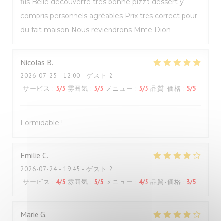
fils Belle découverte très bonne pizza dessert y
compris personnels agréables Prix très correct pour
du fait maison Nous reviendrons Mme Dion
Nicolas
B
2026-07-25
- 12:00 - ゲスト 2
サービス
:
5
/5
雰囲気
:
5
/5
メニュー
:
5
/5
品質-価格
:
5
/5
Formidable !
Emilie
C
2026-07-24
- 19:45 - ゲスト 2
サービス
:
4
/5
雰囲気
:
5
/5
メニュー
:
4
/5
品質-価格
:
3
/5
Marie
G