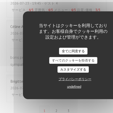
2026-07-23
- 19:45 - ゲスト 4
サービス
:
4
/5
雰囲気
:
4
/5
メニュー
:
4
/5
品質-価格
:
3
/5
当サイトはクッキーを利用しており
Céline
A
ます。お客様自身でクッキー利用の
2026-07-22
- 12:30 - ゲスト 2
設定および管理ができます。
サービス
:
5
/5
雰囲気
:
5
/5
メニュー
:
5
/5
品質-価格
:
4
/5
全てに同意する
bons produits et très bon service, équipe très
すべてのクッキーを拒否する
sympathique, écoute au top
カスタマイズする
プライバシーポリシー
Brigitte
B
undefined
2026-07-18
- 12:00 - ゲスト 2
サービス
:
5
/5
雰囲気
:
4
/5
メニュー
:
5
/5
品質-価格
:
4
/5
1
2
3