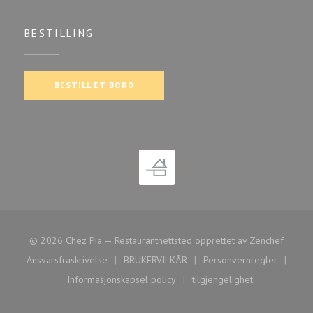
BESTILLING
BESTILL ET BORD
((åpner
© 2026 Chez Pia — Restaurantnettsted opprettet av
Zenchef
Ansvarsfraskrivelse
BRUKERVILKÅR
Personvernregler
((åpner i et nytt vindu))
((åpner i et nytt vindu))
((åpner i et nytt
Informasjonskapsel policy
tilgjengelighet
((åpner i et nytt vindu))
((åpner i et nytt vindu)