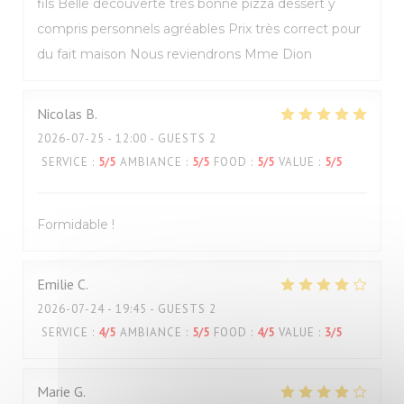
fils Belle découverte très bonne pizza dessert y
compris personnels agréables Prix très correct pour
du fait maison Nous reviendrons Mme Dion
Nicolas
B
2026-07-25
- 12:00 - GUESTS 2
SERVICE
:
5
/5
AMBIANCE
:
5
/5
FOOD
:
5
/5
VALUE
:
5
/5
Formidable !
Emilie
C
2026-07-24
- 19:45 - GUESTS 2
SERVICE
:
4
/5
AMBIANCE
:
5
/5
FOOD
:
4
/5
VALUE
:
3
/5
Marie
G