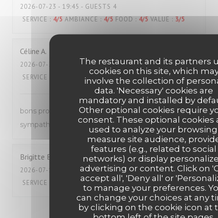
2026-07-23
- 19:45 - GUESTS 4
SERVICE
:
4
/5
AMBIANCE
:
4
/5
FOOD
:
4
/5
VALUE
:
3
/5
Céline
A
The restaurant and its partners 
2026-07-22
- 12:30 - GUESTS 2
cookies on this site, which ma
SERVICE
:
5
/5
AMBIANCE
:
5
/5
FOOD
:
5
/5
VALUE
:
4
/5
involve the collection of person
data. 'Necessary' cookies are
mandatory and installed by defau
Other optional cookies require y
bons produits et très bon service, équipe très
consent. These optional cookies 
sympathique, écoute au top
used to analyze your browsing
measure site audience, provid
features (e.g., related to social
Brigitte
B
networks) or display personaliz
advertising or content. Click on '
2026-07-18
- 12:00 - GUESTS 2
accept all', 'Deny all' or 'Personali
SERVICE
:
5
/5
AMBIANCE
:
4
/5
FOOD
:
5
/5
VALUE
:
4
/5
to manage your preferences. Y
can change your choices at any t
by clicking on the cookie icon at 
1
2
3
bottom left of the site pages.