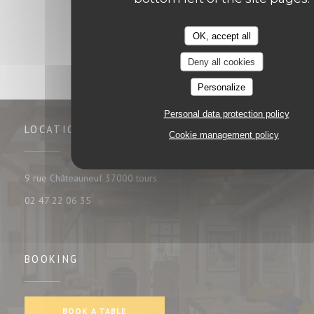
OK, accept all
Deny all cookies
Personalize
Personal data protection policy
LOCATION
Cookie management policy
((opens in a new window))
9 rue Châteauneuf 37000 tours
02 47 22 06 35
BOOKING
BOOK A TABLE