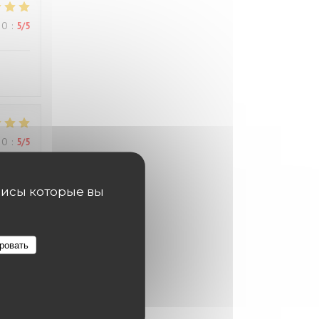
ВО
:
5
/5
ВО
:
5
/5
висы которые вы
els
ровать
ВО
:
5
/5