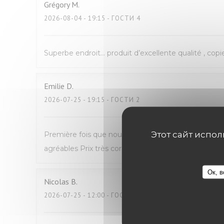
Grégory
M
2026-08-04
- 19:15 - ГОСТИ 4
Superbe endroit… produit d’excellente qualité , copi
Emilie
D
2026-07-25
- 19:15 - ГОСТИ 2
Этот сайт испо
Première fois que nous venons manger Avec mon fil
agréables Prix très correct pour du fait maison N
Ок, в
Nicolas
B
2026-07-25
- 12:00 - ГОСТИ 2