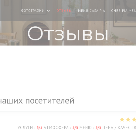
((ОТКРЫВАЕТСЯ 
ФОТОГРАФИИ
ОТЗЫВЫ
MENU CASA PIA
CHEZ PIA ME
Отзывы
наших посетителей
УСЛУГИ
:
5
/5
АТМОСФЕРА
:
5
/5
МЕНЮ
:
5
/5
ЦЕНА / КАЧЕСТ