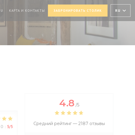
В НОВОМ ОКНЕ))
((ОТКРЫВАЕТСЯ В НОВОМ ОКНЕ))
RU
NU
КАРТА И КОНТАКТЫ
ЗАБРОНИРОВАТЬ СТОЛИК
4.8
/5
Средний рейтинг —
2187 отзывы
ВО
:
5
/5