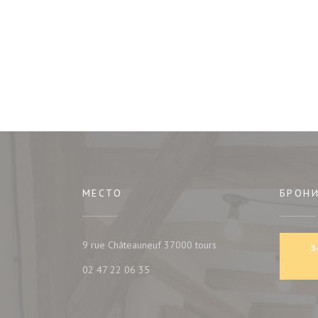
МЕСТО
БРОН
((открывается в новом 
9 rue Châteauneuf 37000 tours
З
02 47 22 06 35