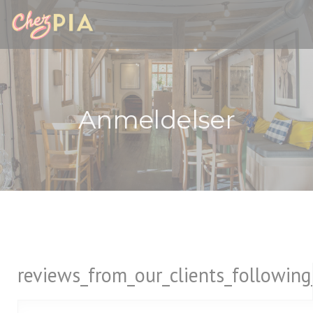
CCookie-styringspanel
Anmeldelser
reviews_from_our_clients_followin