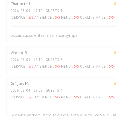
Charlotte
J
2026-08-05
- 19:30 - GUESTS 3
SERVICE
:
5
/5
AMBIENCE
:
5
/5
MENU
:
5
/5
QUALITY_PRICE
:
5
/5
pizzas succulentes, ambiance sympa
Vincent
R
2026-08-05
- 12:30 - GUESTS 2
SERVICE
:
5
/5
AMBIENCE
:
5
/5
MENU
:
5
/5
QUALITY_PRICE
:
5
/5
Grégory
M
2026-08-04
- 19:15 - GUESTS 4
SERVICE
:
5
/5
AMBIENCE
:
5
/5
MENU
:
5
/5
QUALITY_PRICE
:
5
/5
Superbe endroit… produit d’excellente qualité , copieux… s