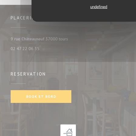
undefined
PLACERING
((åbner i et nyt vindue))
9 rue Châteauneuf 37000 tours
02 47 22 06 35
RESERVATION
BOOK ET BORD