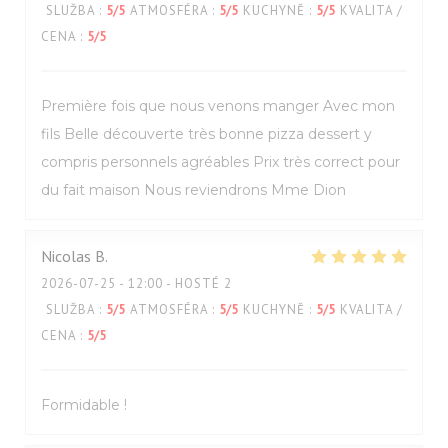
SLUŽBA
:
5
/5
ATMOSFÉRA
:
5
/5
KUCHYNĚ
:
5
/5
KVALITA /
CENA
:
5
/5
Première fois que nous venons manger Avec mon
fils Belle découverte très bonne pizza dessert y
compris personnels agréables Prix très correct pour
du fait maison Nous reviendrons Mme Dion
Nicolas
B
2026-07-25
- 12:00 - HOSTÉ 2
SLUŽBA
:
5
/5
ATMOSFÉRA
:
5
/5
KUCHYNĚ
:
5
/5
KVALITA /
CENA
:
5
/5
Formidable !