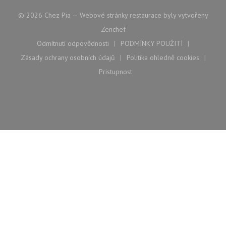
© 2026 Chez Pia — Webové stránky restaurace byly vytvořeny
((otevře se v novém okně))
Zenchef
Odmítnutí odpovědnosti
PODMÍNKY POUŽITÍ
((otevře se v novém okně))
((otevře se v novém ok
Zásady ochrany osobních údajů
Politika ohledně cookies
((otevře se v novém okně))
((otevře se v nové
Pristupnost
((otevře se v novém okně))