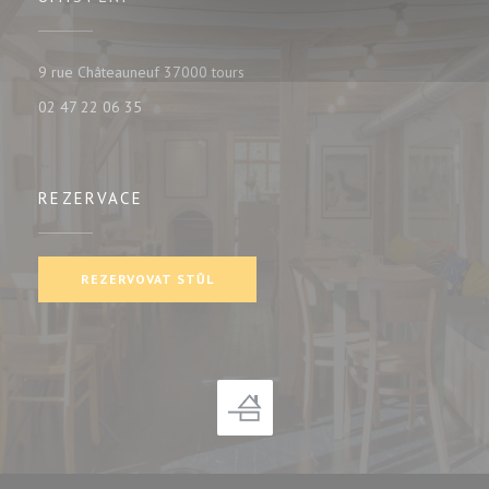
((otevře se v novém okně))
9 rue Châteauneuf 37000 tours
02 47 22 06 35
REZERVACE
REZERVOVAT STŮL