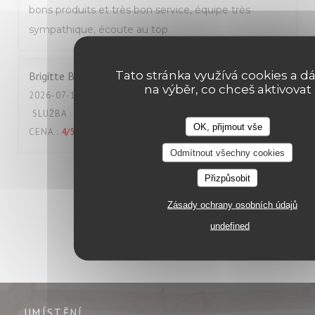
bons produits et très bon service, équipe très
sympathique, écoute au top
Tato stránka využívá cookies a dá
Brigitte
B
na výběr, co chceš aktivovat
2026-07-18
- 12:00 - HOSTÉ 2
SLUŽBA
:
5
/5
ATMOSFÉRA
:
4
/5
KUCHYNĚ
:
5
/5
KVALITA /
OK, přijmout vše
CENA
:
4
/5
Odmítnout všechny cookies
1
2
3
Přizpůsobit
Zásady ochrany osobních údajů
undefined
UMÍSTĚNÍ