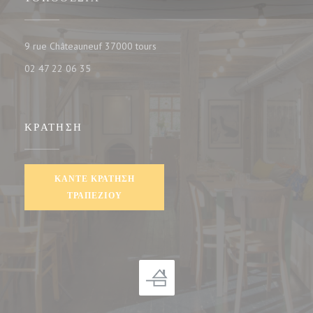
((ανοίγει σε νέο παράθυρο))
9 rue Châteauneuf 37000 tours
02 47 22 06 35
ΚΡΆΤΗΣΗ
ΚΆΝΤΕ ΚΡΆΤΗΣΗ
ΤΡΑΠΕΖΙΟΎ