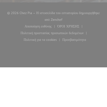
© 2026 Chez Pia — Η ιστοσελίδα του εστιατορίου δημιουργήθηκε
((ανοίγει σε νέο παράθυρο))
από
Zenchef
Αποποίηση ευθύνης
ΌΡΟΙ ΧΡΉΣΗΣ
((ανοίγει σε νέο παράθυρο))
((ανοίγει σε νέο παράθυρο)
Πολιτική προστασίας προσωπικών δεδομένων
((ανοίγει σε νέο παράθυρο))
Πολιτική για τα cookies
Προσβασιμότητα
((ανοίγει σε νέο παράθυρο))
((ανοίγει σε νέο παράθυ