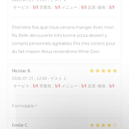
サービス
:
5
/5
雰囲気
:
5
/5
メニュー
:
5
/5
品質-価格
:
5
/5
Première fois que nous venons manger Avec mon
fils Belle découverte très bonne pizza dessert y
compris personnels agréables Prix très correct pour
du fait maison Nous reviendrons Mme Dion
Nicolas
B
2026-07-25
- 12:00 - ゲスト 2
サービス
:
5
/5
雰囲気
:
5
/5
メニュー
:
5
/5
品質-価格
:
5
/5
Formidable !
Emilie
C