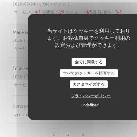
2026-07-24
- 19:45 - ゲスト 2
サービス
:
4
/5
雰囲気
:
5
/5
メニュー
:
4
/5
品質-価格
:
3
/5
当サイトはクッキーを利用しており
Marie
G
ます。お客様自身でクッキー利用の
2026-07-23
- 19:45 - ゲスト 4
設定および管理ができます。
サービス
:
4
/5
雰囲気
:
4
/5
メニュー
:
4
/5
品質-価格
:
3
/5
全てに同意する
Céline
A
すべてのクッキーを拒否する
2026-07-22
- 12:30 - ゲスト 2
カスタマイズする
サービス
:
5
/5
雰囲気
:
5
/5
メニュー
:
5
/5
品質-価格
:
4
/5
プライバシーポリシー
undefined
bons produits et très bon service, équipe très
sympathique, écoute au top
1
2
3