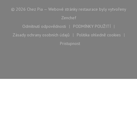
© 2026 Chez Pia — Webové stránky restaurace byly vytvořeny
((otevře se v novém okně))
Zenchef
Odmítnutí odpovědnosti
PODMÍNKY POUŽITÍ
((otevře se v novém okně))
((otevře se v novém ok
Zásady ochrany osobních údajů
Politika ohledně cookies
((otevře se v novém okně))
((otevře se v nové
Pristupnost
((otevře se v novém okně))