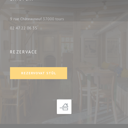
((otevře se v novém okně))
9 rue Châteauneuf 37000 tours
02 47 22 06 35
REZERVACE
REZERVOVAT STŮL