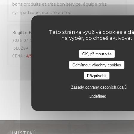
bons produits et très bon service, équipe très
sympathique, écoute au top
Tato stránka využívá cookies a dá
Brigitte
B
na výběr, co chceš aktivovat
2026-07-18
- 12:00 - HOSTÉ 2
SLUŽBA
:
5
/5
ATMOSFÉRA
:
4
/5
KUCHYNĚ
:
5
/5
KVALITA /
OK, přijmout vše
CENA
:
4
/5
Odmítnout všechny cookies
1
2
3
Přizpůsobit
Zásady ochrany osobních údajů
undefined
UMÍSTĚNÍ