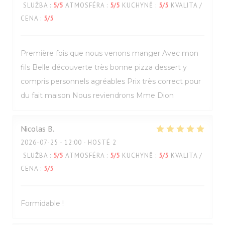
SLUŽBA
:
5
/5
ATMOSFÉRA
:
5
/5
KUCHYNĚ
:
5
/5
KVALITA /
CENA
:
5
/5
Première fois que nous venons manger Avec mon
fils Belle découverte très bonne pizza dessert y
compris personnels agréables Prix très correct pour
du fait maison Nous reviendrons Mme Dion
Nicolas
B
2026-07-25
- 12:00 - HOSTÉ 2
SLUŽBA
:
5
/5
ATMOSFÉRA
:
5
/5
KUCHYNĚ
:
5
/5
KVALITA /
CENA
:
5
/5
Formidable !