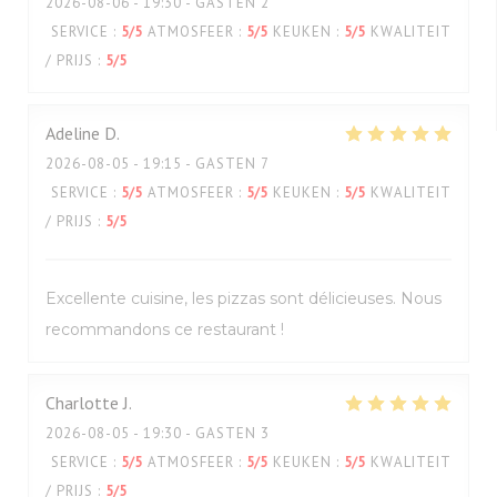
2026-08-06
- 19:30 - GASTEN 2
SERVICE
:
5
/5
ATMOSFEER
:
5
/5
KEUKEN
:
5
/5
KWALITEIT
/ PRIJS
:
5
/5
Adeline
D
2026-08-05
- 19:15 - GASTEN 7
SERVICE
:
5
/5
ATMOSFEER
:
5
/5
KEUKEN
:
5
/5
KWALITEIT
/ PRIJS
:
5
/5
Excellente cuisine, les pizzas sont délicieuses. Nous
recommandons ce restaurant !
Charlotte
J
2026-08-05
- 19:30 - GASTEN 3
SERVICE
:
5
/5
ATMOSFEER
:
5
/5
KEUKEN
:
5
/5
KWALITEIT
/ PRIJS
:
5
/5