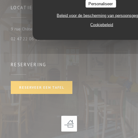
Personaliseer
LOCATIE
Beleid voor de bescherming van persoonsge
Cookiebeleid
((opent in een nieuw venster))
9 rue Châteauneuf 37000 tours
02 47 22 06 35
RESERVERING
RESERVEER EEN TAFEL