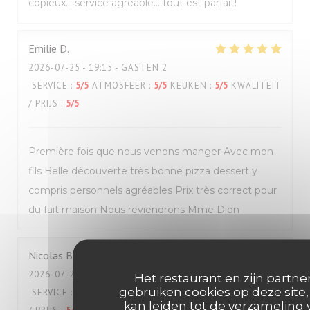
copieux… service agréable… tout est parfait!
Emilie
D
2026-07-25
- 19:15 - GASTEN 2
SERVICE
:
5
/5
ATMOSFEER
:
5
/5
KEUKEN
:
5
/5
KWALITEIT
/ PRIJS
:
5
/5
Première fois que nous venons manger Avec mon
fils Belle découverte très bonne pizza dessert y
compris personnels agréables Prix très correct pour
du fait maison Nous reviendrons Mme Dion
Nicolas
B
2026-07-25
- 12:00 - GASTEN 2
Het restaurant en zijn partne
gebruiken cookies op deze site,
SERVICE
:
5
/5
ATMOSFEER
:
5
/5
KEUKEN
:
5
/5
KWALITEIT
kan leiden tot de verzameling 