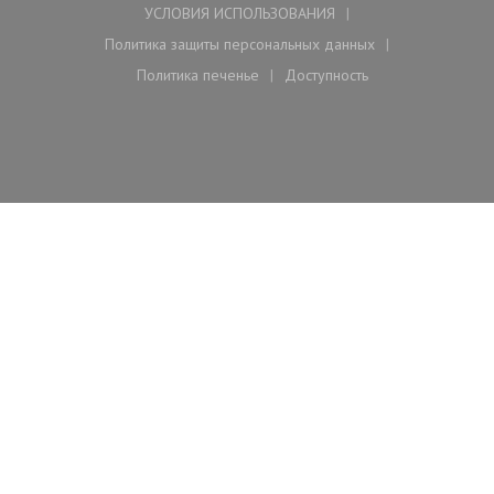
УСЛОВИЯ ИСПОЛЬЗОВАНИЯ
((открывается в новом окне))
Политика защиты персональных данных
((открывается в новом окне))
Политика печенье
Доступность
((открывается в новом окне))
((открывается в новом ок