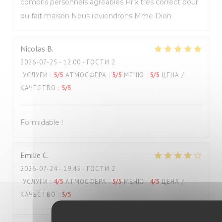
compris personnels agréables Prix très correct pour
du fait maison Nous reviendrons Mme Dion
Nicolas
B
2026-07-25
- 12:00 - ГОСТИ 2
УСЛУГИ
:
5
/5
АТМОСФЕРА
:
5
/5
МЕНЮ
:
5
/5
ЦЕНА /
КАЧЕСТВО
:
5
/5
Formidable !
Emilie
C
2026-07-24
- 19:45 - ГОСТИ 2
УСЛУГИ
:
4
/5
АТМОСФЕРА
:
5
/5
МЕНЮ
:
4
/5
ЦЕНА /
КАЧЕСТВО
:
3
/5