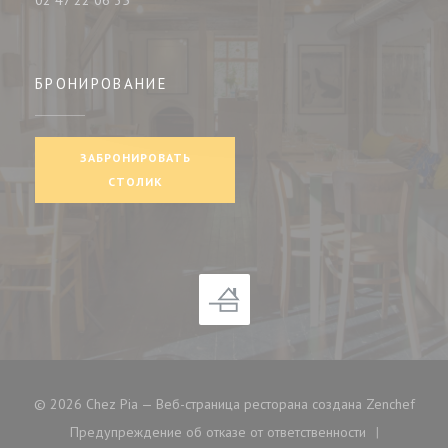
02 47 22 06 35
БРОНИРОВАНИЕ
ЗАБРОНИРОВАТЬ
СТОЛИК
((отк
© 2026 Chez Pia — Веб-страница ресторана создана
Zenchef
Предупреждение об отказе от ответственности
((открывается в новом окне))