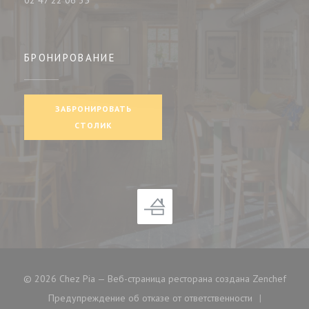
02 47 22 06 35
БРОНИРОВАНИЕ
ЗАБРОНИРОВАТЬ
СТОЛИК
((отк
© 2026 Chez Pia — Веб-страница ресторана создана
Zenchef
Предупреждение об отказе от ответственности
((открывается в новом окне))