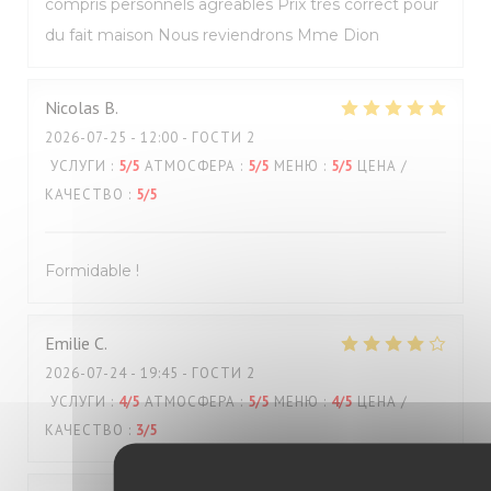
compris personnels agréables Prix très correct pour
du fait maison Nous reviendrons Mme Dion
Nicolas
B
2026-07-25
- 12:00 - ГОСТИ 2
УСЛУГИ
:
5
/5
АТМОСФЕРА
:
5
/5
МЕНЮ
:
5
/5
ЦЕНА /
КАЧЕСТВО
:
5
/5
Formidable !
Emilie
C
2026-07-24
- 19:45 - ГОСТИ 2
УСЛУГИ
:
4
/5
АТМОСФЕРА
:
5
/5
МЕНЮ
:
4
/5
ЦЕНА /
КАЧЕСТВО
:
3
/5