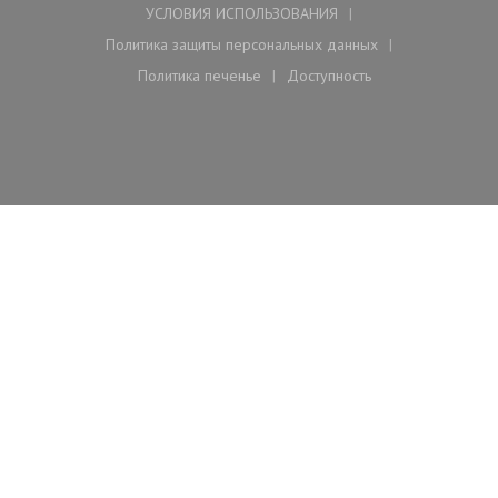
УСЛОВИЯ ИСПОЛЬЗОВАНИЯ
((открывается в новом окне))
Политика защиты персональных данных
((открывается в новом окне))
Политика печенье
Доступность
((открывается в новом окне))
((открывается в новом ок