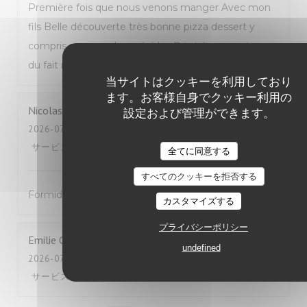
Première fois que nous venons manger Avec mon
fils Belle découverte très bonne pizza dessert y
compris personnels agréables Prix très correct pour
du fait maison Nous reviendrons Mme Dion
当サイトはクッキーを利用しており
ます。お客様自身でクッキー利用の
Nicolas
B
設定および管理ができます。
2026-07-25
- 12:00 - ゲスト 2
サービス
:
5
/5
雰囲気
:
5
/5
メニュー
:
5
/5
品質-価格
:
5
/5
全てに同意する
すべてのクッキーを拒否する
Formidable !
カスタマイズする
プライバシーポリシー
Emilie
C
undefined
2026-07-24
- 19:45 - ゲスト 2
サービス
:
4
/5
雰囲気
:
5
/5
メニュー
:
4
/5
品質-価格
:
3
/5