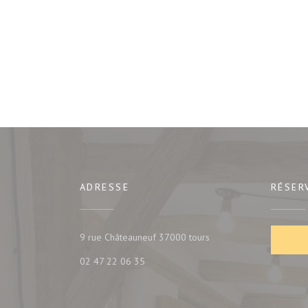
ADRESSE
RÉSER
((ouvre une nouvelle fe
9 rue Châteauneuf 37000 tours
02 47 22 06 35