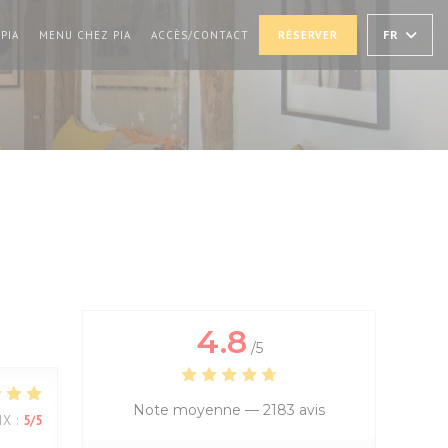
((OUVRE UNE NOUVELLE FENÊTRE))
((OUVRE UNE NOUVELLE FENÊTRE))
FR
PIA
MENU CHEZ PIA
ACCÈS/CONTACT
RÉSERVER
4.8
/5
Note moyenne —
2183 avis
IX
:
5
/5