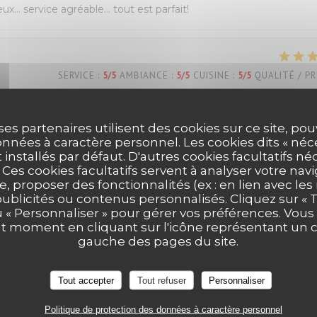
eux… service agréable… tout est parfait!
SERVICE
:
5
/5
AMBIANCE
:
5
/5
CUISINE
:
5
/5
QUALITÉ / PR
s Belle découverte très bonne pizza dessert y compris personn
ses partenaires utilisent des cookies sur ce site, po
nnées à caractère personnel. Les cookies dits « néc
ous reviendrons Mme Dion
t installés par défaut. D'autres cookies facultatifs né
es cookies facultatifs servent à analyser votre nav
e, proposer des fonctionnalités (ex : en lien avec le
publicités ou contenus personnalisés. Cliquez sur « T
SERVICE
:
5
/5
AMBIANCE
:
5
/5
CUISINE
:
5
/5
QUALITÉ / PR
u « Personnaliser » pour gérer vos préférences. Vou
ut moment en cliquant sur l'icône représentant un 
gauche des pages du site.
Tout accepter
Tout refuser
Personnaliser
Politique de protection des données à caractère personnel