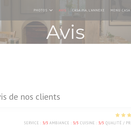
PHOTOS
AVIS
CASA PIA, L'ANNEXE
MENU CASA 
Avis
is de nos clients
SERVICE
:
5
/5
AMBIANCE
:
5
/5
CUISINE
:
5
/5
QUALITÉ / PR