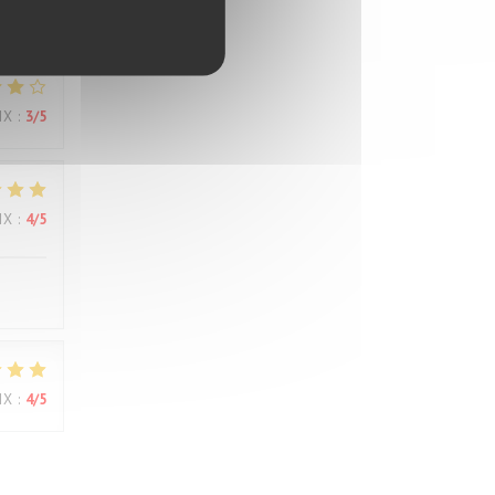
IX
:
3
/5
IX
:
3
/5
IX
:
4
/5
IX
:
4
/5