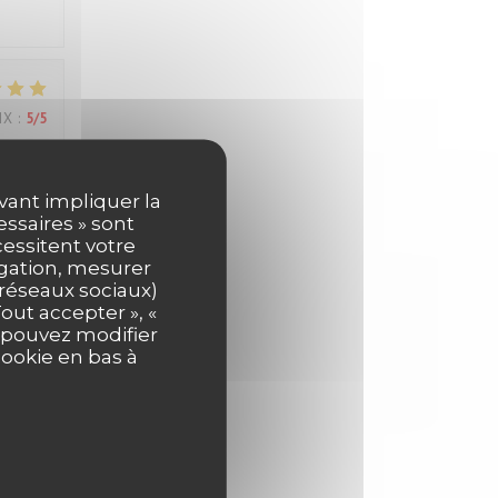
IX
:
5
/5
els
uvant impliquer la
essaires » sont
cessitent votre
igation, mesurer
s réseaux sociaux)
out accepter », «
IX
:
5
/5
s pouvez modifier
cookie en bas à