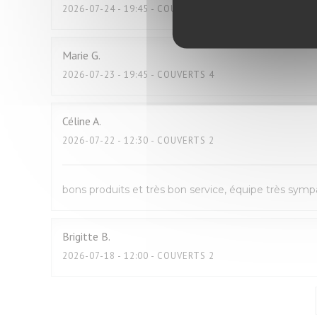
2026-07-24
- 19:45 - COUVERTS 2
Marie
G
2026-07-23
- 19:45 - COUVERTS 4
Céline
A
2026-07-22
- 12:30 - COUVERTS 2
bons produits et très bon service, équipe très sym
Brigitte
B
2026-07-18
- 12:00 - COUVERTS 2