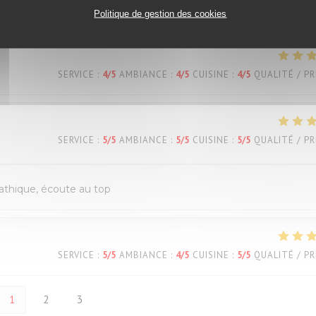
SERVICE
:
4
/5
AMBIANCE
:
5
/5
CUISINE
:
4
/5
QUALITÉ / PR
Politique de gestion des cookies
SERVICE
:
4
/5
AMBIANCE
:
4
/5
CUISINE
:
4
/5
QUALITÉ / PR
SERVICE
:
5
/5
AMBIANCE
:
5
/5
CUISINE
:
5
/5
QUALITÉ / PR
pathique, écoute au top
SERVICE
:
5
/5
AMBIANCE
:
4
/5
CUISINE
:
5
/5
QUALITÉ / PR
1
2
3