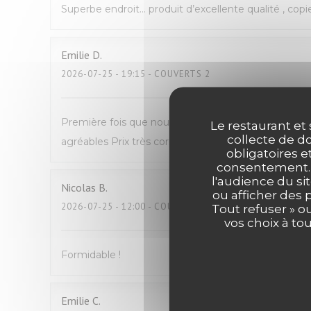
Superbe endroit… produit d’excellente qualité , copi
Emilie
D
2026-07-25
- 19:15 - COUVERTS 2
Première fois que nous venons manger Avec mon fil
Le restaurant et 
collecte de do
agréables Prix très correct pour du fait maison N
obligatoires e
consentement. C
l'audience du sit
Nicolas
B
ou afficher des 
2026-07-25
- 12:00 - COUVERTS 2
Tout refuser » o
vos choix à to
Formidable !
Emilie
C