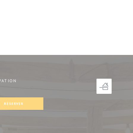
VATION
nêtre))
RÉSERVER