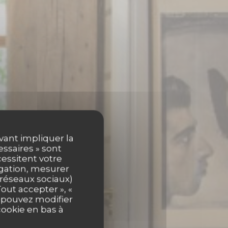
uvant impliquer la
essaires » sont
cessitent votre
igation, mesurer
s réseaux sociaux)
out accepter », «
s pouvez modifier
cookie en bas à