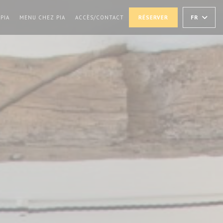
((OUVRE UNE NOUVELLE FENÊTRE))
((OUVRE UNE NOUVELLE FENÊTRE))
FR
PIA
MENU CHEZ PIA
ACCÈS/CONTACT
RÉSERVER