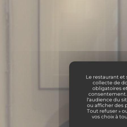
Le restaurant et 
collecte de do
obligatoires e
consentement. C
l'audience du sit
ou afficher des 
Tout refuser » o
vos choix à to