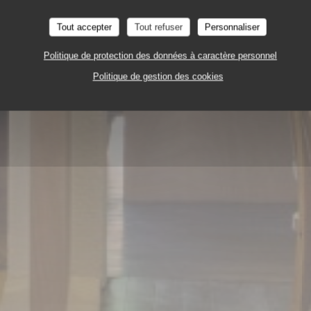
PIZZERIA
9 RUE CHÂTEAUNEUF 37000 TOURS
Tout accepter
Tout refuser
Personnaliser
Politique de protection des données à caractère personnel
Politique de gestion des cookies