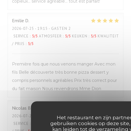
copieux… service agréable… tout est parfait!
Emilie
D
2026-07-25
- 19:15 - GASTEN 2
SERVICE
:
5
/5
ATMOSFEER
:
5
/5
KEUKEN
:
5
/5
KWALITEIT
/ PRIJS
:
5
/5
Première fois que nous venons manger Avec mon
fils Belle découverte très bonne pizza dessert y
compris personnels agréables Prix très correct pour
du fait maison Nous reviendrons Mme Dion
Nicolas
B
2026-07-25
- 12:00 - GASTEN 2
Het restaurant en zijn partne
gebruiken cookies op deze site,
SERVICE
:
5
/5
ATMOSFEER
:
5
/5
KEUKEN
:
5
/5
KWALITEIT
kan leiden tot de verzameling 