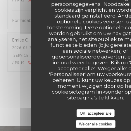
/ PRIJS
:
5
/5
persoonsgegevens. 'Noodzakeli
cookies zijn verplicht en wor
standaard geïnstalleerd. And
Formidable !
optionele cookies vereisen 
toestemming. Deze optionele co
worden gebruikt om uw navigat
analyseren, het sitepubliek te m
Emilie
C
functies te bieden (bijv. gerelat
2026-07-24
- 19:45 - GASTEN 2
aan sociale netwerken) of
SERVICE
:
4
/5
ATMOSFEER
:
5
/5
KEUKEN
:
4
/5
KWALITEIT
gepersonaliseerde advertentie
inhoud weer te geven. Klik op 
/ PRIJS
:
3
/5
accepteer alle', 'Weiger alle' 
'Personaliseer' om uw voorkeur
beheren. U kunt uw keuzes op 
1
2
3
moment wijzigen door op he
cookiepictogram linksonder o
sitepagina's te klikken.
OK, accepteer alle
Weiger alle cookies