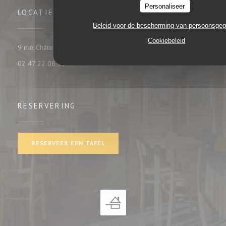
Personaliseer
LOCATIE
Beleid voor de bescherming van persoonsge
Cookiebeleid
((opent in een nieuw venster))
9 rue Châteauneuf 37000 tours
02 47 22 06 35
RESERVERING
RESERVEER EEN TAFEL