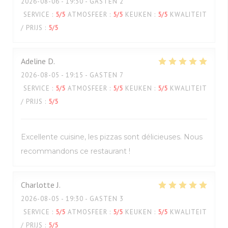
2026-08-06
- 19:30 - GASTEN 2
SERVICE
:
5
/5
ATMOSFEER
:
5
/5
KEUKEN
:
5
/5
KWALITEIT
/ PRIJS
:
5
/5
Adeline
D
2026-08-05
- 19:15 - GASTEN 7
SERVICE
:
5
/5
ATMOSFEER
:
5
/5
KEUKEN
:
5
/5
KWALITEIT
/ PRIJS
:
5
/5
Excellente cuisine, les pizzas sont délicieuses. Nous
recommandons ce restaurant !
Charlotte
J
2026-08-05
- 19:30 - GASTEN 3
SERVICE
:
5
/5
ATMOSFEER
:
5
/5
KEUKEN
:
5
/5
KWALITEIT
/ PRIJS
:
5
/5